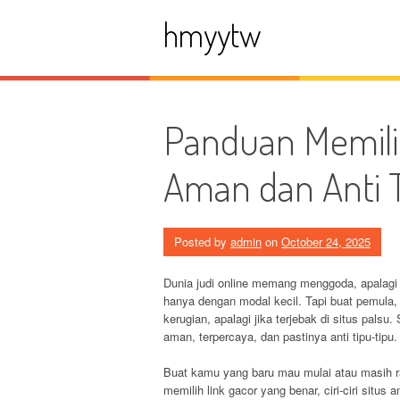
Skip
hmyytw
to
content
Panduan Memilih 
Aman dan Anti 
Posted by
admin
on
October 24, 2025
Dunia judi online memang menggoda, apalagi 
hanya dengan modal kecil. Tapi buat pemula, 
kerugian, apalagi jika terjebak di situs palsu
aman, terpercaya, dan pastinya anti tipu-tipu.
Buat kamu yang baru mau mulai atau masih ra
memilih link gacor yang benar, ciri-ciri situs