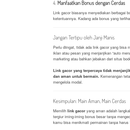
4.
Manfaatkan Bonus dengan Cerdas
Link gacor biasanya menyediakan berbagai bo
ketentuannya. Kadang ada bonus yang terlihat
Jangan Tertipu oleh Janji Manis
Perlu diingat, tidak ada link gacor yang b
iklan atau pesan yang menjanjikan “auto menan
marketing atau bahkan jebakan dari situs bod
Link gacor yang terpercaya tidak menjanji
dan aman untuk bermain.
Kemenangan tetap
mengelola modal.
Kesimpulan: Main Aman, Main Cerdas
Memilih
link gacor
yang aman adalah langkah 
tergiur iming-iming bonus besar tanpa mengece
kamu bisa menikmati permainan tanpa harus t