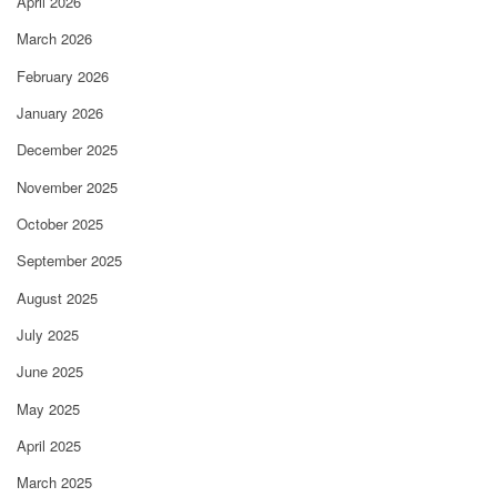
April 2026
March 2026
February 2026
January 2026
December 2025
November 2025
October 2025
September 2025
August 2025
July 2025
June 2025
May 2025
April 2025
March 2025