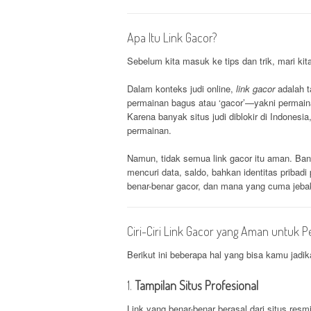
Apa Itu Link Gacor?
Sebelum kita masuk ke tips dan trik, mari kit
Dalam konteks judi online,
link gacor
adalah t
permainan bagus atau ‘gacor’—yakni permain
Karena banyak situs judi diblokir di Indonesi
permainan.
Namun, tidak semua link gacor itu aman. Ban
mencuri data, saldo, bahkan identitas priba
benar-benar gacor, dan mana yang cuma jeba
Ciri-Ciri Link Gacor yang Aman untuk 
Berikut ini beberapa hal yang bisa kamu jadik
1.
Tampilan Situs Profesional
Link yang benar-benar berasal dari situs resm