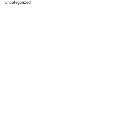
Uncategorized