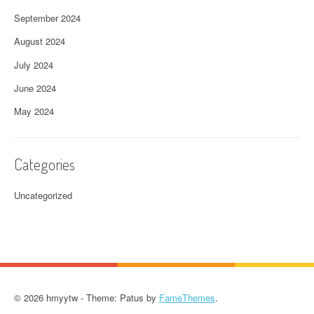
September 2024
August 2024
July 2024
June 2024
May 2024
Categories
Uncategorized
© 2026 hmyytw - Theme: Patus by
FameThemes
.