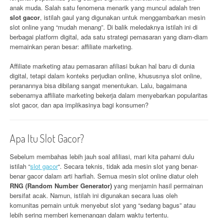
anak muda. Salah satu fenomena menarik yang muncul adalah tren
slot gacor
, istilah gaul yang digunakan untuk menggambarkan mesin
slot online yang “mudah menang”. Di balik meledaknya istilah ini di
berbagai platform digital, ada satu strategi pemasaran yang diam-diam
memainkan peran besar: affiliate marketing.
Affiliate marketing atau pemasaran afiliasi bukan hal baru di dunia
digital, tetapi dalam konteks perjudian online, khususnya slot online,
peranannya bisa dibilang sangat menentukan. Lalu, bagaimana
sebenarnya affiliate marketing bekerja dalam menyebarkan popularitas
slot gacor, dan apa implikasinya bagi konsumen?
Apa Itu Slot Gacor?
Sebelum membahas lebih jauh soal afiliasi, mari kita pahami dulu
istilah “
slot gacor
“. Secara teknis, tidak ada mesin slot yang benar-
benar gacor dalam arti harfiah. Semua mesin slot online diatur oleh
RNG (Random Number Generator)
yang menjamin hasil permainan
bersifat acak. Namun, istilah ini digunakan secara luas oleh
komunitas pemain untuk menyebut slot yang “sedang bagus” atau
lebih sering memberi kemenangan dalam waktu tertentu.