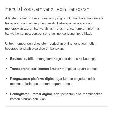
Menuju Ekosistem yang Lebih Transparan
Affiliate marketing bukan sesuatu yang buruk jika dijalankan secara
transparan dan bertanggung jawab. Beberapa negara sudah
menerapkan aturan bahwa afiliasi harus mencantumkan informasi
bahwa kontennya bersponsor atau mengandung link afiliasi.
Untuk membangun ekosistem perjudian online yang lebih etis,
beberapa langkah bisa dipertimbangkan:
Edukasi publik
tentang cara kerja slot dan risiko keuangan
Transparansi dari konten kreator
mengenai tujuan promosi
Pengawasan platform digital
agar konten perjudian tidak
menyasar kelompok rentan, seperti remaja
Peningkatan literasi digital
, agar penonton bisa membedakan
konten hiburan dan iklan