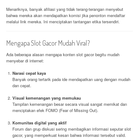
Menariknya, banyak afiliasi yang tidak terang-terangan menyebut
bahwa mereka akan mendapatkan komisi jika penonton mendaftar
melalui link mereka. Ini menciptakan tantangan etika tersendiri.
Mengapa Slot Gacor Mudah Viral?
Ada beberapa alasan mengapa konten slot gacor begitu mudah
menyebar di internet:
Narasi cepat kaya
Banyak orang tertarik pada ide mendapatkan uang dengan mudah
dan cepat.
Visual kemenangan yang memukau
Tampilan kemenangan besar secara visual sangat memikat dan
menciptakan efek FOMO (Fear of Missing Out).
Komunitas digital yang aktif
Forum dan grup diskusi sering membagikan informasi seputar slot
gacor, yang memperkuat kesan bahwa informasi tersebut valid.