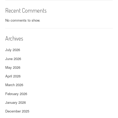
Recent Comments
No comments to show.
Archives
July 2026
June 2026
May 2026
April 2026
March 2026
February 2026
January 2026
December 2025