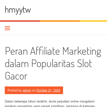
Skip
hmyytw
to
content
Peran Affiliate Marketing
dalam Popularitas Slot
Gacor
Posted by
admin
on
October 21, 2025
Dalam beberapa tahun terakhir, dunia perjudian online mengalami
lonjakan popularitas yang sangat signifikan, terutama di kalangan