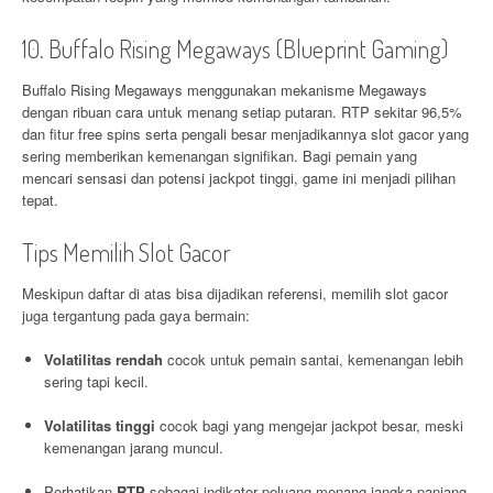
10. Buffalo Rising Megaways (Blueprint Gaming)
Buffalo Rising Megaways menggunakan mekanisme Megaways
dengan ribuan cara untuk menang setiap putaran. RTP sekitar 96,5%
dan fitur free spins serta pengali besar menjadikannya slot gacor yang
sering memberikan kemenangan signifikan. Bagi pemain yang
mencari sensasi dan potensi jackpot tinggi, game ini menjadi pilihan
tepat.
Tips Memilih Slot Gacor
Meskipun daftar di atas bisa dijadikan referensi, memilih slot gacor
juga tergantung pada gaya bermain:
Volatilitas rendah
cocok untuk pemain santai, kemenangan lebih
sering tapi kecil.
Volatilitas tinggi
cocok bagi yang mengejar jackpot besar, meski
kemenangan jarang muncul.
Perhatikan
RTP
sebagai indikator peluang menang jangka panjang.