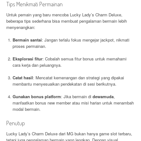
Tips Menikmati Permainan
Untuk pemain yang baru mencoba Lucky Lady’s Charm Deluxe,
beberapa tips sederhana bisa membuat pengalaman bermain lebih
menyenangkan:
Bermain santai
: Jangan terlalu fokus mengejar jackpot, nikmati
proses permainan.
Eksplorasi fitur
: Cobalah semua fitur bonus untuk memahami
cara kerja dan peluangnya.
Catat hasil
: Mencatat kemenangan dan strategi yang dipakai
membantu menyesuaikan pendekatan di sesi berikutnya.
Gunakan bonus platform
: Jika bermain di
dewamuda
,
manfaatkan bonus new member atau misi harian untuk menambah
modal bermain.
Penutup
Lucky Lady’s Charm Deluxe dari MG bukan hanya game slot terbaru,
tetapi juga pengalaman bermain yang lengkap. Dengan visual