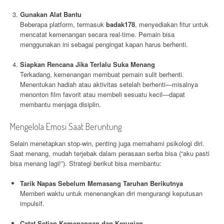
Gunakan Alat Bantu
Beberapa platform, termasuk
badak178
, menyediakan fitur untuk
mencatat kemenangan secara real-time. Pemain bisa
menggunakan ini sebagai pengingat kapan harus berhenti.
Siapkan Rencana Jika Terlalu Suka Menang
Terkadang, kemenangan membuat pemain sulit berhenti.
Menentukan hadiah atau aktivitas setelah berhenti—misalnya
menonton film favorit atau membeli sesuatu kecil—dapat
membantu menjaga disiplin.
Mengelola Emosi Saat Beruntung
Selain menetapkan stop-win, penting juga memahami psikologi diri.
Saat menang, mudah terjebak dalam perasaan serba bisa (“aku pasti
bisa menang lagi!”). Strategi berikut bisa membantu:
Tarik Napas Sebelum Memasang Taruhan Berikutnya
Memberi waktu untuk menenangkan diri mengurangi keputusan
impulsif.
Catat Setiap Kemenangan dan Kerugian