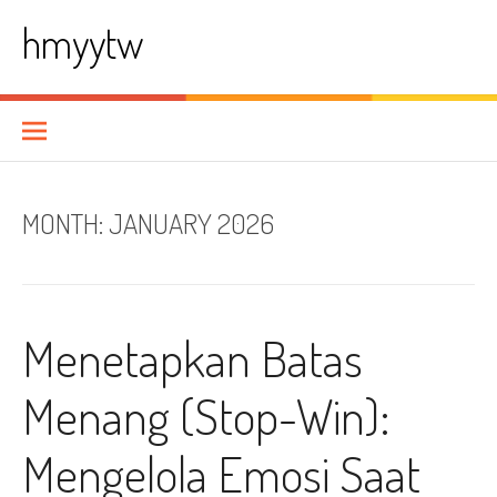
Skip
hmyytw
to
content
MONTH:
JANUARY 2026
Menetapkan Batas
Menang (Stop-Win):
Mengelola Emosi Saat