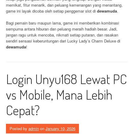
memikat, fitur menarik, dan peluang kemenangan yang menantang,
game ini layak dicoba oleh setiap penggemar slot di
dewamuda
.
Bagi pemain baru maupun lama, game ini memberikan kombinasi
sempurna antara hiburan dan peluang meraih hadiah besar. Jadi,
jangan ragu untuk mencoba, nikmati setiap putaran, dan rasakan
sendiri sensasi keberuntungan dari Lucky Lady’s Charm Deluxe di
dewamuda
!
Login Unyu168 Lewat PC
vs Mobile, Mana Lebih
Cepat?
Posted by
admin
on
January 10, 2026