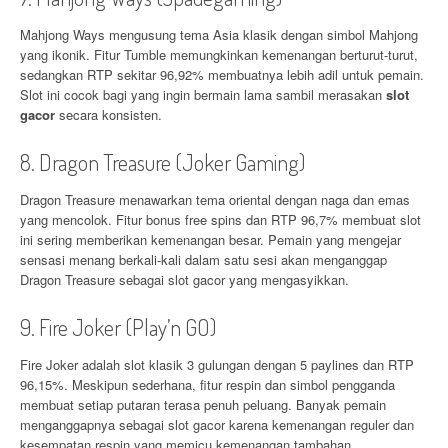
Mahjong Ways mengusung tema Asia klasik dengan simbol Mahjong
yang ikonik. Fitur Tumble memungkinkan kemenangan berturut-turut,
sedangkan RTP sekitar 96,92% membuatnya lebih adil untuk pemain.
Slot ini cocok bagi yang ingin bermain lama sambil merasakan
slot
gacor
secara konsisten.
8. Dragon Treasure (Joker Gaming)
Dragon Treasure menawarkan tema oriental dengan naga dan emas
yang mencolok. Fitur bonus free spins dan RTP 96,7% membuat slot
ini sering memberikan kemenangan besar. Pemain yang mengejar
sensasi menang berkali-kali dalam satu sesi akan menganggap
Dragon Treasure sebagai slot gacor yang mengasyikkan.
9. Fire Joker (Play’n GO)
Fire Joker adalah slot klasik 3 gulungan dengan 5 paylines dan RTP
96,15%. Meskipun sederhana, fitur respin dan simbol pengganda
membuat setiap putaran terasa penuh peluang. Banyak pemain
menganggapnya sebagai slot gacor karena kemenangan reguler dan
kesempatan respin yang memicu kemenangan tambahan.