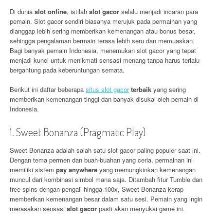
Di dunia
slot online
, istilah
slot gacor
selalu menjadi incaran para
pemain. Slot gacor sendiri biasanya merujuk pada permainan yang
dianggap lebih sering memberikan kemenangan atau bonus besar,
sehingga pengalaman bermain terasa lebih seru dan memuaskan.
Bagi banyak pemain Indonesia, menemukan slot gacor yang tepat
menjadi kunci untuk menikmati sensasi menang tanpa harus terlalu
bergantung pada keberuntungan semata.
Berikut ini daftar beberapa
situs slot gacor
terbaik
yang sering
memberikan kemenangan tinggi dan banyak disukai oleh pemain di
Indonesia.
1. Sweet Bonanza (Pragmatic Play)
Sweet Bonanza adalah salah satu slot gacor paling populer saat ini.
Dengan tema permen dan buah-buahan yang ceria, permainan ini
memiliki sistem
pay anywhere
yang memungkinkan kemenangan
muncul dari kombinasi simbol mana saja. Ditambah fitur Tumble dan
free spins dengan pengali hingga 100x, Sweet Bonanza kerap
memberikan kemenangan besar dalam satu sesi. Pemain yang ingin
merasakan sensasi
slot gacor
pasti akan menyukai game ini.