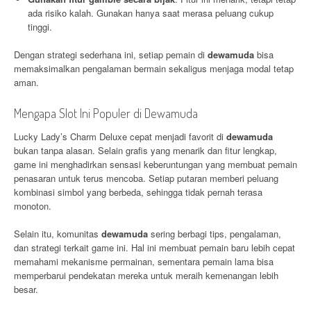
ada risiko kalah. Gunakan hanya saat merasa peluang cukup
tinggi.
Dengan strategi sederhana ini, setiap pemain di
dewamuda
bisa
memaksimalkan pengalaman bermain sekaligus menjaga modal tetap
aman.
Mengapa Slot Ini Populer di Dewamuda
Lucky Lady’s Charm Deluxe cepat menjadi favorit di
dewamuda
bukan tanpa alasan. Selain grafis yang menarik dan fitur lengkap,
game ini menghadirkan sensasi keberuntungan yang membuat pemain
penasaran untuk terus mencoba. Setiap putaran memberi peluang
kombinasi simbol yang berbeda, sehingga tidak pernah terasa
monoton.
Selain itu, komunitas
dewamuda
sering berbagi tips, pengalaman,
dan strategi terkait game ini. Hal ini membuat pemain baru lebih cepat
memahami mekanisme permainan, sementara pemain lama bisa
memperbarui pendekatan mereka untuk meraih kemenangan lebih
besar.