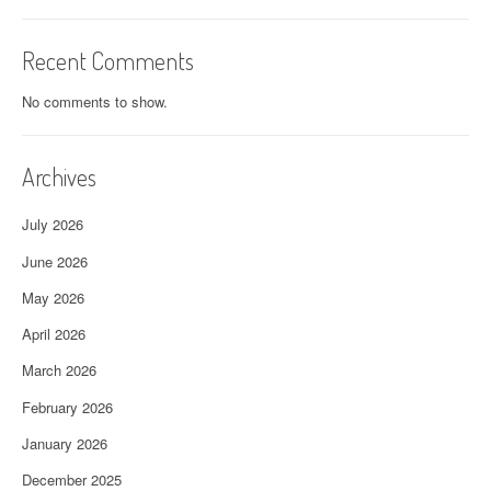
Recent Comments
No comments to show.
Archives
July 2026
June 2026
May 2026
April 2026
March 2026
February 2026
January 2026
December 2025