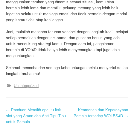
menggunakan taruhan yang dinamis sesuai situasi, kamu bisa
bermain lebih lama dan memiliki peluang menang yang lebih baik.
Ingatlah selalu untuk menjaga emosi dan tidak bermain dengan modal
yang kamu tidak siap kehilangan.
Jadi, mulailah mencoba taruhan variabel dengan langkah kecil, pelajari
setiap permainan dengan seksama, dan gunakan bonus yang ada
untuk mendukung strategi kamu. Dengan cara ini, pengalaman
bermain di YOI4D tidak hanya lebih menyenangkan tapi juga lebih
menguntungkan.
Selamat mencoba dan semoga keberuntungan selalu menyertai setiap
langkah taruhanmu!
Uncategorized
P
←
Panduan Memilih apa itu link
Keamanan dan Kepercayaan
slot yang Aman dan Anti Tipu-Tipu
Pemain terhadap WOLES4D
→
o
untuk Pemula
s