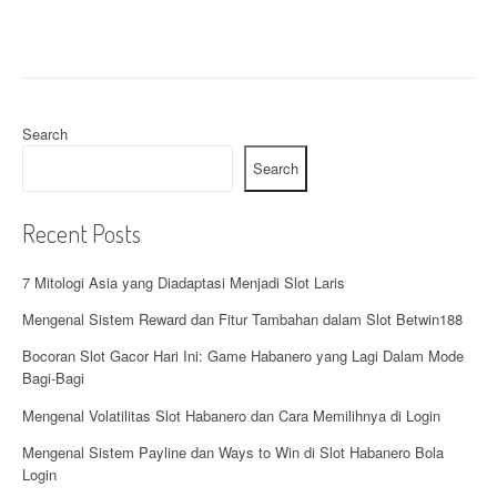
t
n
a
Search
v
Search
i
g
Recent Posts
a
7 Mitologi Asia yang Diadaptasi Menjadi Slot Laris
t
Mengenal Sistem Reward dan Fitur Tambahan dalam Slot Betwin188
i
Bocoran Slot Gacor Hari Ini: Game Habanero yang Lagi Dalam Mode
Bagi-Bagi
o
Mengenal Volatilitas Slot Habanero dan Cara Memilihnya di Login
n
Mengenal Sistem Payline dan Ways to Win di Slot Habanero Bola
Login