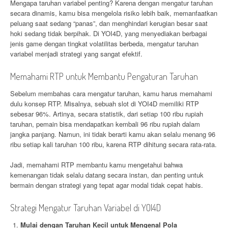
Mengapa taruhan variabel penting? Karena dengan mengatur taruhan
secara dinamis, kamu bisa mengelola risiko lebih baik, memanfaatkan
peluang saat sedang “panas”, dan menghindari kerugian besar saat
hoki sedang tidak berpihak. Di YOI4D, yang menyediakan berbagai
jenis game dengan tingkat volatilitas berbeda, mengatur taruhan
variabel menjadi strategi yang sangat efektif.
Memahami RTP untuk Membantu Pengaturan Taruhan
Sebelum membahas cara mengatur taruhan, kamu harus memahami
dulu konsep RTP. Misalnya, sebuah slot di YOI4D memiliki RTP
sebesar 96%. Artinya, secara statistik, dari setiap 100 ribu rupiah
taruhan, pemain bisa mendapatkan kembali 96 ribu rupiah dalam
jangka panjang. Namun, ini tidak berarti kamu akan selalu menang 96
ribu setiap kali taruhan 100 ribu, karena RTP dihitung secara rata-rata.
Jadi, memahami RTP membantu kamu mengetahui bahwa
kemenangan tidak selalu datang secara instan, dan penting untuk
bermain dengan strategi yang tepat agar modal tidak cepat habis.
Strategi Mengatur Taruhan Variabel di YOI4D
Mulai dengan Taruhan Kecil untuk Mengenal Pola