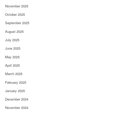
November 2025
October 2025
September 2025
August 2025
July 2025
June 2025
May 2025
April 2025
March 2025
February 2025
January 2025
December 2024
November 2024