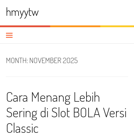
Skip
hmyytw
to
content
MONTH:
NOVEMBER 2025
Cara Menang Lebih
Sering di Slot BOLA Versi
Classic