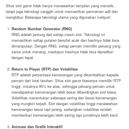
Situs slot gacor tidak hanya menawarkan tampilan yang menarik,
tetapi juga teknologi canggih untuk memastikan permainan adil dan
menghibur. Beberapa teknologi utama yang digunakan meliputi:
Random Number Generator (RNG)
RNG adalah jantung dari setiap mesin slot. Teknologi ini
memastikan setiap putaran bersifat acak dan hasilnya tidak bisa
dimanipulasi. Dengan RNG, setiap pemain memiliki peluang yang
sama untuk menang, meskipun hasilnya tidak bisa diprediksi
dengan tepat.
Return to Player (RTP) dan Volatilitas
RTP adalah persentase kemenangan yang dikembalikan kepada
pemain dari total taruhan. Situs slot gacor biasanya memiliki RTP
tinggi, misalnya 95% ke atas, sehingga peluang pemain untuk
mendapatkan kemenangan lebih besar dibandingkan slot biasa.
Volatilitas menentukan seberapa sering dan besar kemenangan
yang mungkin terjadi. Slot dengan volatilitas tinggi menawarkan
kemenangan besar tapi jarang, sedangkan volatilitas rendah
memberikan kemenangan lebih sering tapi jumlahnya lebih kecil.
Animasi dan Grafik Interaktif