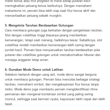
meter bonus atau fitur progresif di mana setiap putaran kecil
meningkatkan peluang bonus berikutnya. Dengan memahami
mekanisme ini, pemain bisa lebih siap saat fitur bonus aktif dan
memanfaatkan peluang sebaik mungkin.
5. Mengelola Taruhan Berdasarkan Gulungan
Cara membaca gulungan juga berkaitan dengan pengelolaan taruhan.
Slot dengan volatilitas tinggi biasanya jarang memberikan
kemenangan, tetapi saat menang, hadiahnya besar. Sebaliknya, slot
volatilitas rendah memberikan kemenangan lebih sering dengan
jumlah kecil. Pemain bisa menyesuaikan taruhan berdasarkan pola
putaran dan volatilitas gulungan untuk memaksimalkan hiburan dan
menjaga anggaran tetap aman.
6. Gunakan Mode Demo untuk Latihan
Sebelum bertaruh dengan uang asli, mode demo sangat berguna
untuk membaca gulungan. Pemain bisa mencoba berbagai strategi
taruhan, memahami simbol, dan mengeksplorasi fitur bonus tanpa
risiko. Mode demo juga membantu pemain mengidentifikasi ritme
permainan dan mengenal kombinasi simbol yang paling sering
muncul, sehingga saat bermain nyata, keputusan lebih cepat dan lebih
tepat.