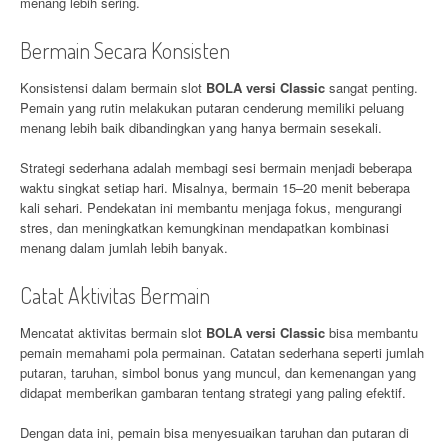
menang lebih sering.
Bermain Secara Konsisten
Konsistensi dalam bermain slot
BOLA versi Classic
sangat penting.
Pemain yang rutin melakukan putaran cenderung memiliki peluang
menang lebih baik dibandingkan yang hanya bermain sesekali.
Strategi sederhana adalah membagi sesi bermain menjadi beberapa
waktu singkat setiap hari. Misalnya, bermain 15–20 menit beberapa
kali sehari. Pendekatan ini membantu menjaga fokus, mengurangi
stres, dan meningkatkan kemungkinan mendapatkan kombinasi
menang dalam jumlah lebih banyak.
Catat Aktivitas Bermain
Mencatat aktivitas bermain slot
BOLA versi Classic
bisa membantu
pemain memahami pola permainan. Catatan sederhana seperti jumlah
putaran, taruhan, simbol bonus yang muncul, dan kemenangan yang
didapat memberikan gambaran tentang strategi yang paling efektif.
Dengan data ini, pemain bisa menyesuaikan taruhan dan putaran di