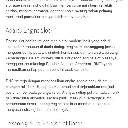
slot atau mesin slot digital bisa membantu pemain bermain lebih
cerdas, mengatur strategi, dan tentu saja meningkatkan peluang
menikmati permainan dengan lebih menyenangkan.
Apa Itu Engine Slot?
Engine slot adalah inti dari mesin slot modern, baik yang ada di
kasino fisik maupun di dunia daring. Engine ini bertanggung jawab
mengatur setiap putaran, simbol, kombinasi, dan tentu saja peluang
kemenangan. Dalam konteks situs slot gacor, engine slot biasanya
menggunakan teknologi Random Number Generator (RNG) yang
memastikan setiap putaran bersifat acak dan adil.
RNG bekerja dengan menghasilkan angka secara acak dalam
hitungan milidetik. Setiap angka kemudian diterjemahkan menjadi
posisi simbol pada gulungan slot. Artinya, setiap putaran adalah unik
dan tidak bisa diprediksi secara pasti. Meskipun terdengar rumit,
pemahaman dasar tentang engine slot bisa membantu pemain
menyusun strategi bermain lebih bijak.
Teknologi di Balik Situs Slot Gacor