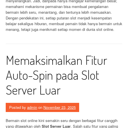
menyenangkan. Jadi, daripada hanya mengejar kemenangan besar,
memahami mekanisme permainan bisa membuat pengalaman
bermain lebih seru, menantang, dan tentunya lebih memuaskan.
Dengan pendekatan ini, setiap putaran slot menjadi kesempatan
belajar sekaligus hiburan, membuat pemain tidak hanya bermain untuk
menang, tetapi juga menikmati setiap momen di dunia slot online.
Memaksimalkan Fitur
Auto-Spin pada Slot
Server Luar
Posted by
admin
on
November 23, 2025
Bermain slot online kini semakin seru dengan berbagai fitur canggih
yang ditawarkan oleh
Slot Server Luar
. Salah satu fitur yang paling