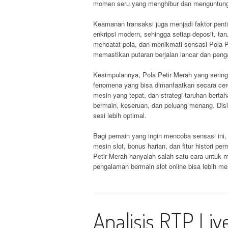
momen seru yang menghibur dan menguntungk
Keamanan transaksi juga menjadi faktor pe
enkripsi modern, sehingga setiap deposit, ta
mencatat pola, dan menikmati sensasi Pola Pe
memastikan putaran berjalan lancar dan pen
Kesimpulannya, Pola Petir Merah yang sering 
fenomena yang bisa dimanfaatkan secara cer
mesin yang tepat, dan strategi taruhan bert
bermain, keseruan, dan peluang menang. Disi
sesi lebih optimal.
Bagi pemain yang ingin mencoba sensasi ini
mesin slot, bonus harian, dan fitur histori pe
Petir Merah hanyalah salah satu cara untuk
pengalaman bermain slot online bisa lebih
Analisis RTP Li