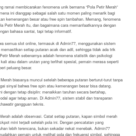
ang ramai membicarakan fenomena unik bernama “Pola Petir Merah”
mena ini dianggap sebagai salah satu momen paling menarik bagi
ikan kemenangan besar atau free spin tambahan. Memang, fenomena
Pola Petir Merah itu, dan bagaimana cara memanfaatkannya dengan
ngan bahasa santai, tapi tetap informatif.
a semua slot online, termasuk di Admin77, menggunakan sistem
emastikan setiap putaran acak dan adil, sehingga tidak ada trik
etir Merah sebenarnya adalah fenomena statistik dan psikologi
kali atau dalam urutan yang terlihat spesial, pemain merasa seperti
eri peluang besar.
erah biasanya muncul setelah beberapa putaran berturut-turut tanpa
ai sinyal bahwa free spin atau kemenangan besar bisa datang.
dengan tetap disiplin: menaikkan taruhan secara bertahap,
dal agar tetap aman. Di Admin77, sistem stabil dan transparan
khawatir gangguan teknis.
Merah adalah observasi. Catat setiap putaran, kapan simbol merah
ckpot mini terjadi setelah pola ini. Dengan pencatatan yang
ruhan lebih terencana, bukan sekadar nekat menebak. Admin77
mudahkan pemain untuk melihat pola dan frekuensi simbol, sehingga