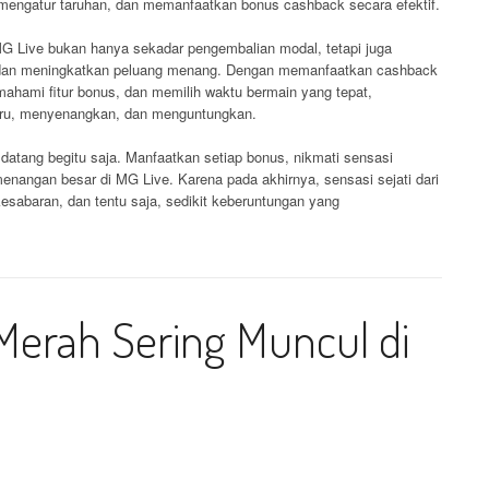
, mengatur taruhan, dan memanfaatkan bonus cashback secara efektif.
 Live bukan hanya sekadar pengembalian modal, tetapi juga
a dan meningkatkan peluang menang. Dengan memanfaatkan cashback
emahami fitur bonus, dan memilih waktu bermain yang tepat,
seru, menyenangkan, dan menguntungkan.
atang begitu saja. Manfaatkan setiap bonus, nikmati sensasi
nangan besar di MG Live. Karena pada akhirnya, sensasi sejati dari
 kesabaran, dan tentu saja, sedikit keberuntungan yang
r Merah Sering Muncul di