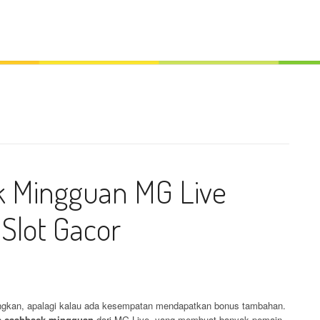
 Mingguan MG Live
 Slot Gacor
ngkan, apalagi kalau ada kesempatan mendapatkan bonus tambahan.
 cashback mingguan
dari MG Live, yang membuat banyak pemain