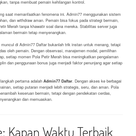
an, tanpa membuat pemain kehilangan kontrol.
nting saat memanfaatkan fenomena ini. Admin77 menggunakan sistem
ruhan, dan withdraw aman. Pemain bisa fokus pada strategi bermain,
tir Merah tanpa khawatir soal dana mereka. Stabilitas server juga
galaman bermain tetap menyenangkan.
muncul di Admin77 Daftar bukanlah trik instan untuk menang, tetapi
das oleh pemain. Dengan observasi, manajemen modal, pemilihan
ahap, setiap momen Pola Petir Merah bisa meningkatkan pengalaman
plin dan penggunaan bonus juga menjadi faktor penunjang agar setiap
, langkah pertama adalah
Admin77 Daftar
. Dengan akses ke berbagai
rmainan, setiap putaran menjadi lebih strategis, seru, dan aman. Pola
 menambah keseruan bermain, tetapi dengan pendekatan cerdas,
 menyenangkan dan memuaskan.
ve: Kapan Waktu Terbaik