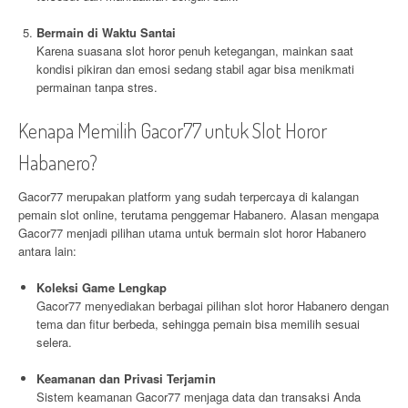
Bermain di Waktu Santai
Karena suasana slot horor penuh ketegangan, mainkan saat
kondisi pikiran dan emosi sedang stabil agar bisa menikmati
permainan tanpa stres.
Kenapa Memilih Gacor77 untuk Slot Horor
Habanero?
Gacor77 merupakan platform yang sudah terpercaya di kalangan
pemain slot online, terutama penggemar Habanero. Alasan mengapa
Gacor77 menjadi pilihan utama untuk bermain slot horor Habanero
antara lain:
Koleksi Game Lengkap
Gacor77 menyediakan berbagai pilihan slot horor Habanero dengan
tema dan fitur berbeda, sehingga pemain bisa memilih sesuai
selera.
Keamanan dan Privasi Terjamin
Sistem keamanan Gacor77 menjaga data dan transaksi Anda