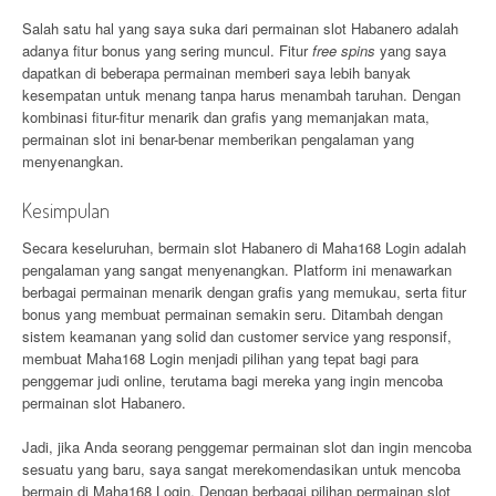
Salah satu hal yang saya suka dari permainan slot Habanero adalah
adanya fitur bonus yang sering muncul. Fitur
free spins
yang saya
dapatkan di beberapa permainan memberi saya lebih banyak
kesempatan untuk menang tanpa harus menambah taruhan. Dengan
kombinasi fitur-fitur menarik dan grafis yang memanjakan mata,
permainan slot ini benar-benar memberikan pengalaman yang
menyenangkan.
Kesimpulan
Secara keseluruhan, bermain slot Habanero di Maha168 Login adalah
pengalaman yang sangat menyenangkan. Platform ini menawarkan
berbagai permainan menarik dengan grafis yang memukau, serta fitur
bonus yang membuat permainan semakin seru. Ditambah dengan
sistem keamanan yang solid dan customer service yang responsif,
membuat Maha168 Login menjadi pilihan yang tepat bagi para
penggemar judi online, terutama bagi mereka yang ingin mencoba
permainan slot Habanero.
Jadi, jika Anda seorang penggemar permainan slot dan ingin mencoba
sesuatu yang baru, saya sangat merekomendasikan untuk mencoba
bermain di Maha168 Login. Dengan berbagai pilihan permainan slot