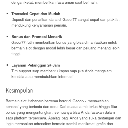
dengan ketat, memberikan rasa aman saat bermain.
Transaksi Cepat dan Mudah
Deposit dan penarikan dana di Gacor77 sangat cepat dan praktis,
mendukung kenyamanan pemain.
Bonus dan Promosi Menarik
Gacor77 rutin memberikan bonus yang bisa dimanfaatkan untuk
bermain slot dengan modal lebih besar dan peluang menang lebih
tinggi.
Layanan Pelanggan 24 Jam
Tim support siap membantu kapan saja jika Anda mengalami
kendala atau membutuhkan informasi.
Kesimpulan
Bermain slot Habanero bertema horor di Gacor77 menawarkan
sensasi yang berbeda dan seru. Dari suasana misterius hingga fitur
bonus yang menguntungkan, semuanya bisa Anda rasakan dalam
satu platform terpercaya. Apalagi bagi Anda yang suka tantangan dan
ingin merasakan adrenaline bermain sambil menikmati grafis dan