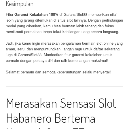
Kesimpulan
Fitur
Garansi Kekalahan 100%
di GaransiSlot88 memberikan nilai
lebih yang jarang ditemukan di situs slot lainnya. Dengan perlindungan
modal yang diberikan, kamu bisa bermain lebih tenang dan fokus
menikmati permainan tanpa takut kehilangan uang secara langsung.
Jadi, jika kamu ingin merasakan pengalaman bermain slot online yang
aman, seru, dan menguntungkan, jangan ragu untuk daftar sekarang
juga di GaransiSlot88. Manfaatkan fitur garansi kekalahan untuk
bermain dengan percaya diri dan raih kemenangan maksimal!
Selamat bermain dan semoga keberuntungan selalu menyertai!
Merasakan Sensasi Slot
Habanero Bertema