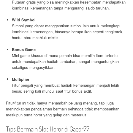
Putaran gratis yang bisa meningkatkan kesempatan mendapatkan
kombinasi kemenangan tanpa mengurangi saldo taruhan.
Wild Symbol
Simbol yang dapat menggantikan simbol lain untuk melengkapi
kombinasi kemenangan, biasanya berupa ikon seperti tengkorak,
hantu, atau makhluk mistis.
Bonus Game
Mini game khusus di mana pemain bisa memilih item tertentu
untuk mendapatkan hadiah tambahan, sangat menguntungkan
sekaligus mengasyikkan.
Multiplier
Fitur pengali yang membuat hadiah kemenangan menjadi lebih
besar, sering kali muncul saat fitur bonus aktif.
Fitur-fitur ini tidak hanya menambah peluang menang, tapi juga
meningkatkan pengalaman bermain sehingga tidak membosankan
meskipun tema horor yang gelap dan misterius.
Tips Bermain Slot Horor di Gacor77