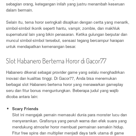
sebagian orang, ketegangan inilah yang justru menambah keseruan
dalam bermain.
Selain itu, tema horor seringkali disajikan dengan cerita yang menarik,
simbol-simbol ikonik seperti hantu, vampir, zombie, dan makhluk
supernatural lain yang bikin penasaran. Ketika gulungan berputar dan
muncul simbol-simbol tersebut, sensasi tegang bercampur harapan
untuk mendapatkan kemenangan besar.
Slot Habanero Bertema Horor di Gacor77
Habanero dikenal sebagai provider game yang selalu menghadirkan
inovasi dan kualitas tinggi. Di Gacor77, Anda bisa menemukan
berbagai slot Habanero bertema horor yang menawarkan gameplay
seru dan fitur bonus menguntungkan. Beberapa judul yang wajib
dicoba antara lain:
Scary Friends
Slot ini mengajak pemain memasuki dunia para monster lucu dan
menyeramkan. Grafisnya yang penuh warna dan efek suara yang
mendukung atmosfer horor membuat permainan semakin hidup.
Fitur free spins dan multiplier menjadi daya tarik utama di game