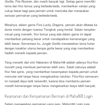
Gorilla
,
Fire Rooster
, dan masih banyak lagi. Setiap game memiliki
tema dan fitur bonus yang berbeda-beda, memberikan variasi yang
cukup besar bagi para pemain untuk mencoba dan merasakan
sensasi permainan yang berbeda-beda.
Misalnya, dalam game
Five Lucky Dragons
, pemain akan dibawa ke
dunia mistis dengan nuansa Tiongkok yang kental. Selain tampilan
visual yang menarik, fitur bonus yang ada dalam game ini dapat
memberikan peluang besar untuk mendapatkan kemenangan yang
lebih besar. Sementara itu,
Jungle Gorilla
menawarkan tema hutan
dengan karakter utama berupa gorila besar yang siap memberikan
hadiah menarik kepada pemain.
Yang menarik dari slot Habanero di Maha168 adalah adanya fitur-fitur
inovatif yang membuat permainan lebih seru. Salah satunya adalah
fitur
free spins
, yang memberikan kesempatan kepada pemain untuk
memutar reel tanpa harus mengeluarkan taruhan. Fitur-fitur semacam
ini menjadi daya tarik tersendiri, karena bisa membantu pemain
meraih kemenangan tanpa harus mengeluarkan biaya lebih banyak.
Keamanan dan Kenyamanan Bermain di Maha168 Login
Selain menawarkan permainan yang seru, Maha168 Login juga