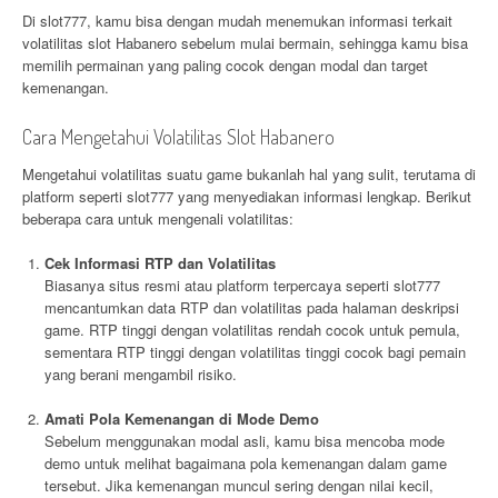
Di slot777, kamu bisa dengan mudah menemukan informasi terkait
volatilitas slot Habanero sebelum mulai bermain, sehingga kamu bisa
memilih permainan yang paling cocok dengan modal dan target
kemenangan.
Cara Mengetahui Volatilitas Slot Habanero
Mengetahui volatilitas suatu game bukanlah hal yang sulit, terutama di
platform seperti slot777 yang menyediakan informasi lengkap. Berikut
beberapa cara untuk mengenali volatilitas:
Cek Informasi RTP dan Volatilitas
Biasanya situs resmi atau platform terpercaya seperti slot777
mencantumkan data RTP dan volatilitas pada halaman deskripsi
game. RTP tinggi dengan volatilitas rendah cocok untuk pemula,
sementara RTP tinggi dengan volatilitas tinggi cocok bagi pemain
yang berani mengambil risiko.
Amati Pola Kemenangan di Mode Demo
Sebelum menggunakan modal asli, kamu bisa mencoba mode
demo untuk melihat bagaimana pola kemenangan dalam game
tersebut. Jika kemenangan muncul sering dengan nilai kecil,