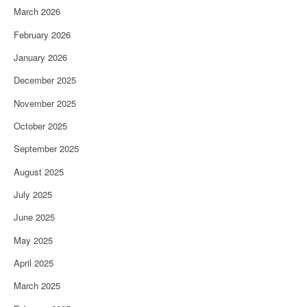
March 2026
February 2026
January 2026
December 2025
November 2025
October 2025
September 2025
August 2025
July 2025
June 2025
May 2025
April 2025
March 2025