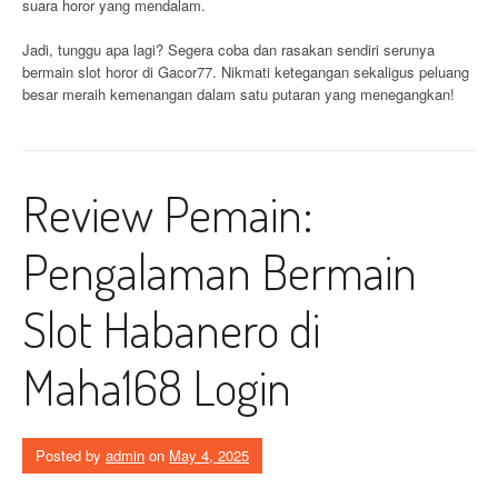
suara horor yang mendalam.
Jadi, tunggu apa lagi? Segera coba dan rasakan sendiri serunya
bermain slot horor di Gacor77. Nikmati ketegangan sekaligus peluang
besar meraih kemenangan dalam satu putaran yang menegangkan!
Review Pemain:
Pengalaman Bermain
Slot Habanero di
Maha168 Login
Posted by
admin
on
May 4, 2025