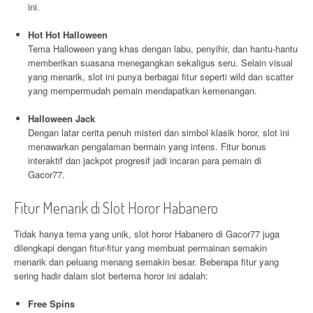
ini.
Hot Hot Halloween
Tema Halloween yang khas dengan labu, penyihir, dan hantu-hantu
memberikan suasana menegangkan sekaligus seru. Selain visual
yang menarik, slot ini punya berbagai fitur seperti wild dan scatter
yang mempermudah pemain mendapatkan kemenangan.
Halloween Jack
Dengan latar cerita penuh misteri dan simbol klasik horor, slot ini
menawarkan pengalaman bermain yang intens. Fitur bonus
interaktif dan jackpot progresif jadi incaran para pemain di
Gacor77.
Fitur Menarik di Slot Horor Habanero
Tidak hanya tema yang unik, slot horor Habanero di Gacor77 juga
dilengkapi dengan fitur-fitur yang membuat permainan semakin
menarik dan peluang menang semakin besar. Beberapa fitur yang
sering hadir dalam slot bertema horor ini adalah:
Free Spins