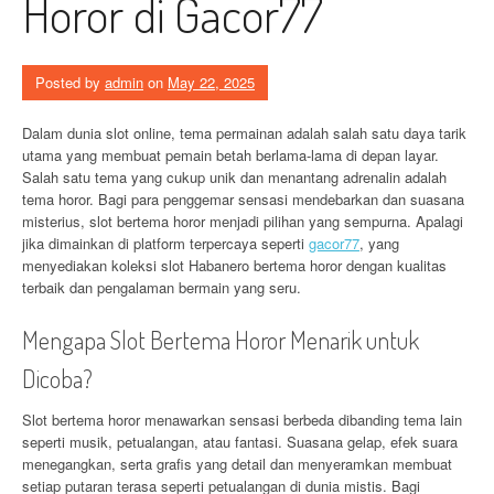
Horor di Gacor77
Posted by
admin
on
May 22, 2025
Dalam dunia slot online, tema permainan adalah salah satu daya tarik
utama yang membuat pemain betah berlama-lama di depan layar.
Salah satu tema yang cukup unik dan menantang adrenalin adalah
tema horor. Bagi para penggemar sensasi mendebarkan dan suasana
misterius, slot bertema horor menjadi pilihan yang sempurna. Apalagi
jika dimainkan di platform terpercaya seperti
gacor77
, yang
menyediakan koleksi slot Habanero bertema horor dengan kualitas
terbaik dan pengalaman bermain yang seru.
Mengapa Slot Bertema Horor Menarik untuk
Dicoba?
Slot bertema horor menawarkan sensasi berbeda dibanding tema lain
seperti musik, petualangan, atau fantasi. Suasana gelap, efek suara
menegangkan, serta grafis yang detail dan menyeramkan membuat
setiap putaran terasa seperti petualangan di dunia mistis. Bagi