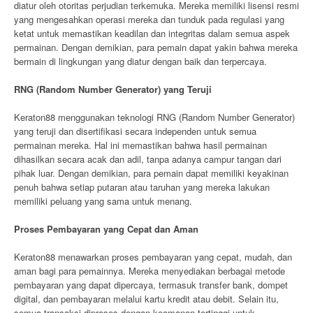
diatur oleh otoritas perjudian terkemuka. Mereka memiliki lisensi resmi
yang mengesahkan operasi mereka dan tunduk pada regulasi yang
ketat untuk memastikan keadilan dan integritas dalam semua aspek
permainan. Dengan demikian, para pemain dapat yakin bahwa mereka
bermain di lingkungan yang diatur dengan baik dan terpercaya.
RNG (Random Number Generator) yang Teruji
Keraton88 menggunakan teknologi RNG (Random Number Generator)
yang teruji dan disertifikasi secara independen untuk semua
permainan mereka. Hal ini memastikan bahwa hasil permainan
dihasilkan secara acak dan adil, tanpa adanya campur tangan dari
pihak luar. Dengan demikian, para pemain dapat memiliki keyakinan
penuh bahwa setiap putaran atau taruhan yang mereka lakukan
memiliki peluang yang sama untuk menang.
Proses Pembayaran yang Cepat dan Aman
Keraton88 menawarkan proses pembayaran yang cepat, mudah, dan
aman bagi para pemainnya. Mereka menyediakan berbagai metode
pembayaran yang dapat dipercaya, termasuk transfer bank, dompet
digital, dan pembayaran melalui kartu kredit atau debit. Selain itu,
semua transaksi diproses dengan keamanan tertinggi untuk