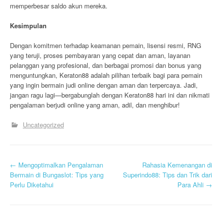
memperbesar saldo akun mereka.
Kesimpulan
Dengan komitmen terhadap keamanan pemain, lisensi resmi, RNG
yang teruji, proses pembayaran yang cepat dan aman, layanan
pelanggan yang profesional, dan berbagai promosi dan bonus yang
menguntungkan, Keraton88 adalah pilihan terbaik bagi para pemain
yang ingin bermain judi online dengan aman dan terpercaya. Jadi,
jangan ragu lagi—bergabunglah dengan Keraton88 hari ini dan nikmati
pengalaman berjudi online yang aman, adil, dan menghibur!
Uncategorized
P
←
Mengoptimalkan Pengalaman
Rahasia Kemenangan di
Bermain di Bungaslot: Tips yang
Superindo88: Tips dan Trik dari
o
Perlu Diketahui
Para Ahli
→
s