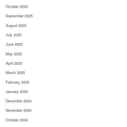
October 2025
September 2025
August 2025
July 2025
June 2025
May 2025
April 2025
March 2025
February 2025
January 2025
December 2024
November 2024
October 2024