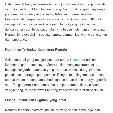
Dalam era digital yang semakin maju, judi online telah menjadi salah
satu hiburan favorit bagi banyak orang. Namun, di tengah banyaknya
platform judi online yang tersedia, tidak semua menawarkan
keamanan dan kepercayaan yang sama. Di sinilah Keraton88 hadir
sebagai pilihan utama bagi para pecinta judi yang ingin bermain
dengan aman dan terpercaya. Mari kita telusuri lebih lanjut mengapa
Keraton88 layak dipilih sebagai tempat bermain judi online yang aman
dan terpercaya.
Komitmen Terhadap Keamanan Pemain
Salah satu hal yang menjadi prioritas utama
Keraton88
adalah
keamanan para pemainnya. Mereka telah mengimplementasikan
berbagai langkah keamanan yang ketat untuk melindungi informasi
pribadi dan keuangan para pemain. Dengan teknologi enkripsi terkini,
semua transaksi dan data pribadi dijamin aman dari akses yang tidak
sah. Dengan demikian, para pemain dapat bermain dengan pikiran
yang tenang, tanpa khawatir tentang kebocoran data atau penipuan.
Lisensi Resmi dan Regulasi yang Ketat
Keraton88 adalah platform judi online yang sepenuhnya legal dan