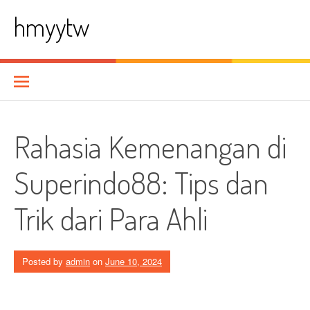
Skip
hmyytw
to
content
Rahasia Kemenangan di
Superindo88: Tips dan
Trik dari Para Ahli
Posted by
admin
on
June 10, 2024