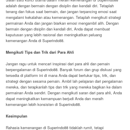
adalah dengan bermain dengan disiplin dan kendali diri. Tetaplah
tenang dan fokus saat bermain, dan jangan terpancing emosi saat
mengalami kekalahan atau kemenangan. Tetaplah mengikuti strategi
permainan Anda dan jangan biarkan emosi mengambil alih. Dengan
bermain dengan disiplin dan kendali diri, Anda dapat membuat
keputusan yang lebih rasional dan meningkatkan peluang
kemenangan Anda di Superindo88.
Mengikuti Tips dan Trik dari Para Ahli
Jangan ragu untuk mencari inspirasi dari para ahli dan pemain
berpengalaman di Superindo88. Banyak forum dan grup diskusi yang
tersedia di platform ini di mana Anda dapat bertukar tips, trik, dan
strategi dengan sesama pemain. Ambil lah pelajaran dari pengalaman
mereka, dan terapkanlah tips dan trik yang mereka bagikan ke dalam
permainan Anda sendiri. Dengan mengikuti saran dari para ahli, Anda
dapat meningkatkan kemampuan berjudi Anda dan meraih
kemenangan lebih konsisten di Superindo88.
Kesimpulan
Rahasia kemenangan di Superindo88 tidaklah rumit, tetapi