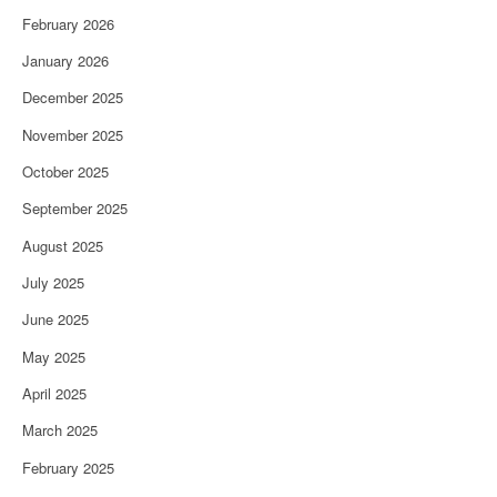
February 2026
January 2026
December 2025
November 2025
October 2025
September 2025
August 2025
July 2025
June 2025
May 2025
April 2025
March 2025
February 2025