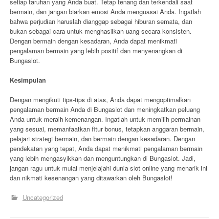
setiap taruhan yang Anda buat. Tetap tenang dan terkendali saat
bermain, dan jangan biarkan emosi Anda menguasai Anda. Ingatlah
bahwa perjudian haruslah dianggap sebagai hiburan semata, dan
bukan sebagai cara untuk menghasilkan uang secara konsisten.
Dengan bermain dengan kesadaran, Anda dapat menikmati
pengalaman bermain yang lebih positif dan menyenangkan di
Bungaslot.
Kesimpulan
Dengan mengikuti tips-tips di atas, Anda dapat mengoptimalkan
pengalaman bermain Anda di Bungaslot dan meningkatkan peluang
Anda untuk meraih kemenangan. Ingatlah untuk memilih permainan
yang sesuai, memanfaatkan fitur bonus, tetapkan anggaran bermain,
pelajari strategi bermain, dan bermain dengan kesadaran. Dengan
pendekatan yang tepat, Anda dapat menikmati pengalaman bermain
yang lebih mengasyikkan dan menguntungkan di Bungaslot. Jadi,
jangan ragu untuk mulai menjelajahi dunia slot online yang menarik ini
dan nikmati kesenangan yang ditawarkan oleh Bungaslot!
Uncategorized