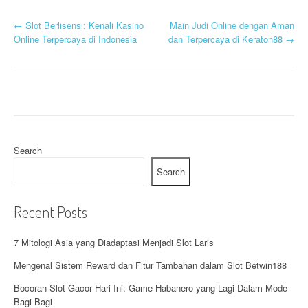
P
←
Slot Berlisensi: Kenali Kasino
Main Judi Online dengan Aman
Online Terpercaya di Indonesia
dan Terpercaya di Keraton88
→
o
s
t
n
a
Search
Search
v
i
Recent Posts
g
7 Mitologi Asia yang Diadaptasi Menjadi Slot Laris
a
Mengenal Sistem Reward dan Fitur Tambahan dalam Slot Betwin188
t
Bocoran Slot Gacor Hari Ini: Game Habanero yang Lagi Dalam Mode
i
Bagi-Bagi