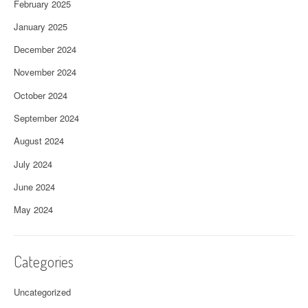
February 2025
January 2025
December 2024
November 2024
October 2024
September 2024
August 2024
July 2024
June 2024
May 2024
Categories
Uncategorized