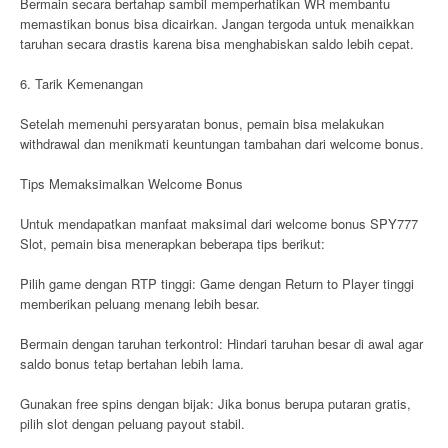
Bermain secara bertahap sambil memperhatikan WR membantu
memastikan bonus bisa dicairkan. Jangan tergoda untuk menaikkan
taruhan secara drastis karena bisa menghabiskan saldo lebih cepat.
6. Tarik Kemenangan
Setelah memenuhi persyaratan bonus, pemain bisa melakukan
withdrawal dan menikmati keuntungan tambahan dari welcome bonus.
Tips Memaksimalkan Welcome Bonus
Untuk mendapatkan manfaat maksimal dari welcome bonus SPY777
Slot, pemain bisa menerapkan beberapa tips berikut:
Pilih game dengan RTP tinggi: Game dengan Return to Player tinggi
memberikan peluang menang lebih besar.
Bermain dengan taruhan terkontrol: Hindari taruhan besar di awal agar
saldo bonus tetap bertahan lebih lama.
Gunakan free spins dengan bijak: Jika bonus berupa putaran gratis,
pilih slot dengan peluang payout stabil.