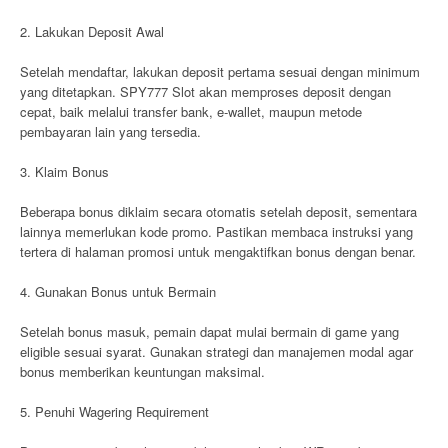
2. Lakukan Deposit Awal
Setelah mendaftar, lakukan deposit pertama sesuai dengan minimum
yang ditetapkan. SPY777 Slot akan memproses deposit dengan
cepat, baik melalui transfer bank, e-wallet, maupun metode
pembayaran lain yang tersedia.
3. Klaim Bonus
Beberapa bonus diklaim secara otomatis setelah deposit, sementara
lainnya memerlukan kode promo. Pastikan membaca instruksi yang
tertera di halaman promosi untuk mengaktifkan bonus dengan benar.
4. Gunakan Bonus untuk Bermain
Setelah bonus masuk, pemain dapat mulai bermain di game yang
eligible sesuai syarat. Gunakan strategi dan manajemen modal agar
bonus memberikan keuntungan maksimal.
5. Penuhi Wagering Requirement