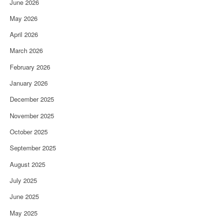
June 2026
May 2026
April 2026
March 2026
February 2026
January 2026
December 2025
November 2025
October 2025
September 2025
August 2025
July 2025
June 2025
May 2025