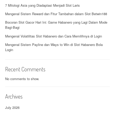
g
7 Mitologi Asia yang Diadaptasi Menjadi Slot Laris
a
Mengenal Sistem Reward dan Fitur Tambahan dalam Slot Betwin188
t
Bocoran Slot Gacor Hari Ini: Game Habanero yang Lagi Dalam Mode
i
Bagi-Bagi
o
Mengenal Volatilitas Slot Habanero dan Cara Memilihnya di Login
n
Mengenal Sistem Payline dan Ways to Win di Slot Habanero Bola
Login
Recent Comments
No comments to show.
Archives
July 2026