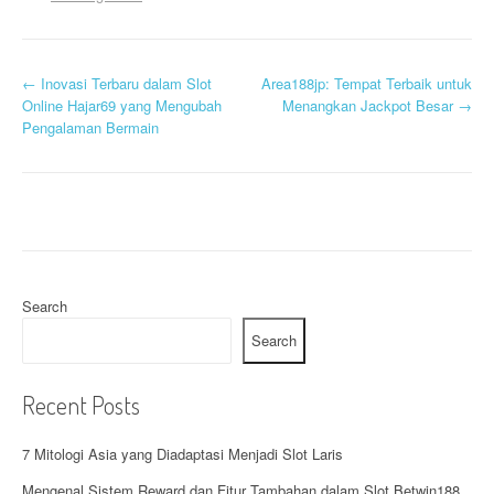
P
←
Inovasi Terbaru dalam Slot
Area188jp: Tempat Terbaik untuk
Online Hajar69 yang Mengubah
Menangkan Jackpot Besar
→
o
Pengalaman Bermain
s
t
n
a
Search
v
Search
i
g
Recent Posts
a
7 Mitologi Asia yang Diadaptasi Menjadi Slot Laris
t
Mengenal Sistem Reward dan Fitur Tambahan dalam Slot Betwin188