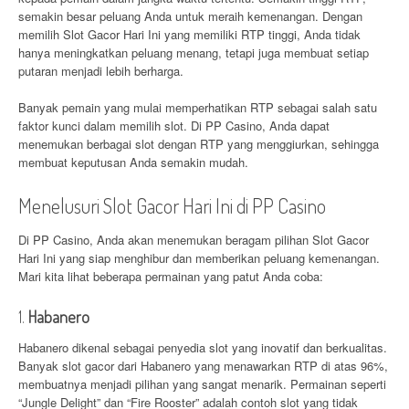
semakin besar peluang Anda untuk meraih kemenangan. Dengan
memilih Slot Gacor Hari Ini yang memiliki RTP tinggi, Anda tidak
hanya meningkatkan peluang menang, tetapi juga membuat setiap
putaran menjadi lebih berharga.
Banyak pemain yang mulai memperhatikan RTP sebagai salah satu
faktor kunci dalam memilih slot. Di PP Casino, Anda dapat
menemukan berbagai slot dengan RTP yang menggiurkan, sehingga
membuat keputusan Anda semakin mudah.
Menelusuri Slot Gacor Hari Ini di PP Casino
Di PP Casino, Anda akan menemukan beragam pilihan Slot Gacor
Hari Ini yang siap menghibur dan memberikan peluang kemenangan.
Mari kita lihat beberapa permainan yang patut Anda coba:
1.
Habanero
Habanero dikenal sebagai penyedia slot yang inovatif dan berkualitas.
Banyak slot gacor dari Habanero yang menawarkan RTP di atas 96%,
membuatnya menjadi pilihan yang sangat menarik. Permainan seperti
“Jungle Delight” dan “Fire Rooster” adalah contoh slot yang tidak