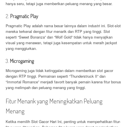
hanya seru, tetapi juga memberikan peluang menang yang besar.
2.
Pragmatic Play
Pragmatic Play adalah nama besar lainnya dalam industri ini. Slot-slot
mereka terkenal dengan fitur menarik dan RTP yang tinggi. Slot
seperti “Sweet Bonanza” dan “Wolf Gold” tidak hanya menyajikan
visual yang menawan, tetapi juga kesempatan untuk meraih jackpot
yang menggiurkan.
3.
Microgaming
Microgaming juga tidak ketinggalan dalam memberikan slot gacor
dengan RTP tinggi. Permainan seperti “Thunderstruck II” dan
“Immortal Romance” menjadi favorit banyak pemain karena fitur bonus
yang melimpah dan peluang menang yang tinggi.
Fitur Menarik yang Meningkatkan Peluang
Menang
Ketika memilih Slot Gacor Hari Ini, penting untuk memperhatikan fitur-