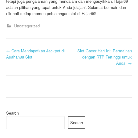
tetapi juga pengalaman yang mendalam dan mengasyikkan, Hajar69
adalah pilihan yang tepat untuk Anda jelajahi. Selamat bermain dan
nikmati setiap momen petualangan slot di Hajar69!
Uncategorized
P
←
Cara Mendapatkan Jackpot di
Slot Gacor Hari Ini: Permainan
Asahan88 Slot
dengan RTP Tertinggi untuk
o
Anda!
→
s
t
n
a
Search
v
Search
i