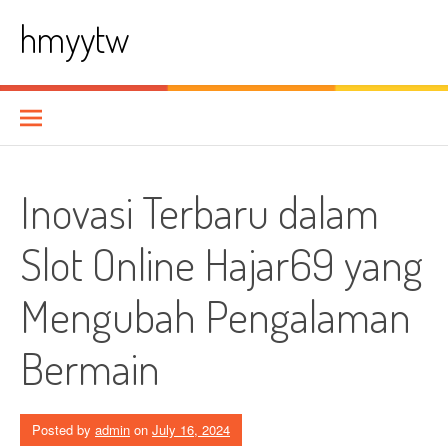
Skip
hmyytw
to
content
Inovasi Terbaru dalam
Slot Online Hajar69 yang
Mengubah Pengalaman
Bermain
Posted by
admin
on
July 16, 2024