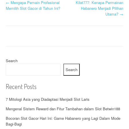
P
←
Mengapa Pemain Profesional
Kilat777: Kenapa Permainan
Memilih Slot Gacor di Tahun Ini?
Habanero Menjadi Pilihan
o
Utama?
→
s
t
n
a
Search
v
Search
i
g
Recent Posts
a
7 Mitologi Asia yang Diadaptasi Menjadi Slot Laris
t
Mengenal Sistem Reward dan Fitur Tambahan dalam Slot Betwin188
i
Bocoran Slot Gacor Hari Ini: Game Habanero yang Lagi Dalam Mode
Bagi-Bagi