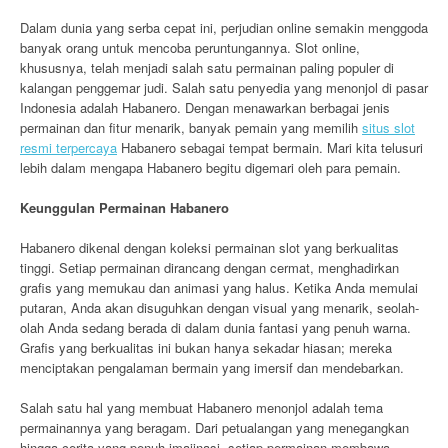
Dalam dunia yang serba cepat ini, perjudian online semakin menggoda
banyak orang untuk mencoba peruntungannya. Slot online,
khususnya, telah menjadi salah satu permainan paling populer di
kalangan penggemar judi. Salah satu penyedia yang menonjol di pasar
Indonesia adalah Habanero. Dengan menawarkan berbagai jenis
permainan dan fitur menarik, banyak pemain yang memilih
situs slot
resmi terpercaya
Habanero sebagai tempat bermain. Mari kita telusuri
lebih dalam mengapa Habanero begitu digemari oleh para pemain.
Keunggulan Permainan Habanero
Habanero dikenal dengan koleksi permainan slot yang berkualitas
tinggi. Setiap permainan dirancang dengan cermat, menghadirkan
grafis yang memukau dan animasi yang halus. Ketika Anda memulai
putaran, Anda akan disuguhkan dengan visual yang menarik, seolah-
olah Anda sedang berada di dalam dunia fantasi yang penuh warna.
Grafis yang berkualitas ini bukan hanya sekadar hiasan; mereka
menciptakan pengalaman bermain yang imersif dan mendebarkan.
Salah satu hal yang membuat Habanero menonjol adalah tema
permainannya yang beragam. Dari petualangan yang menegangkan
hingga cerita yang penuh imajinasi, setiap permainan membawa