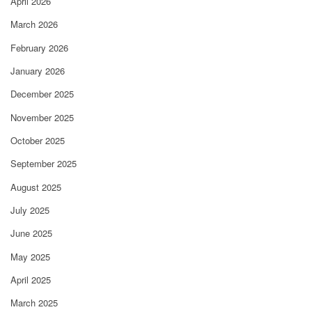
April 2026
March 2026
February 2026
January 2026
December 2025
November 2025
October 2025
September 2025
August 2025
July 2025
June 2025
May 2025
April 2025
March 2025