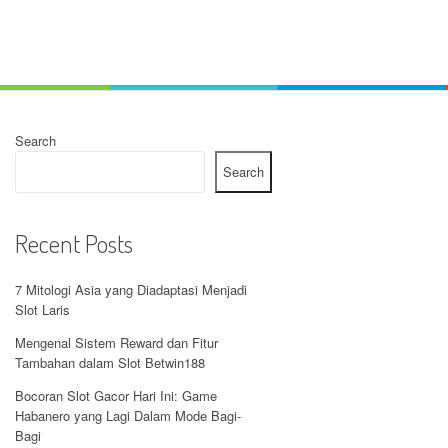
Search
Search
Recent Posts
7 Mitologi Asia yang Diadaptasi Menjadi
Slot Laris
Mengenal Sistem Reward dan Fitur
Tambahan dalam Slot Betwin188
Bocoran Slot Gacor Hari Ini: Game
Habanero yang Lagi Dalam Mode Bagi-
Bagi