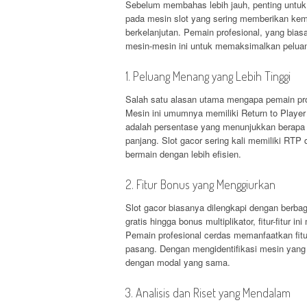
Sebelum membahas lebih jauh, penting untuk 
pada mesin slot yang sering memberikan ke
berkelanjutan. Pemain profesional, yang bias
mesin-mesin ini untuk memaksimalkan pelua
1. Peluang Menang yang Lebih Tinggi
Salah satu alasan utama mengapa pemain pr
Mesin ini umumnya memiliki Return to Player
adalah persentase yang menunjukkan berapa
panjang. Slot gacor sering kali memiliki RTP
bermain dengan lebih efisien.
2. Fitur Bonus yang Menggiurkan
Slot gacor biasanya dilengkapi dengan berba
gratis hingga bonus multiplikator, fitur-fitu
Pemain profesional cerdas memanfaatkan fitur
pasang. Dengan mengidentifikasi mesin yang 
dengan modal yang sama.
3. Analisis dan Riset yang Mendalam