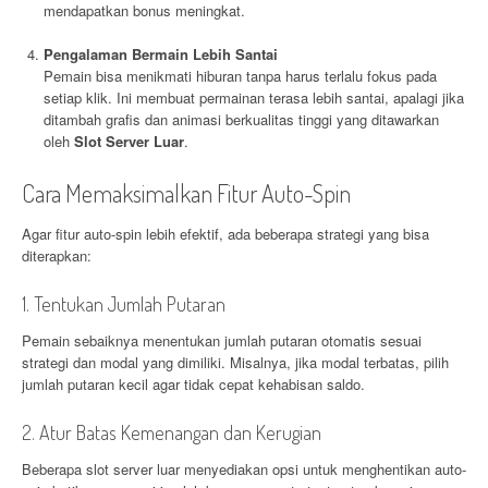
mendapatkan bonus meningkat.
Pengalaman Bermain Lebih Santai
Pemain bisa menikmati hiburan tanpa harus terlalu fokus pada
setiap klik. Ini membuat permainan terasa lebih santai, apalagi jika
ditambah grafis dan animasi berkualitas tinggi yang ditawarkan
oleh
Slot Server Luar
.
Cara Memaksimalkan Fitur Auto-Spin
Agar fitur auto-spin lebih efektif, ada beberapa strategi yang bisa
diterapkan:
1. Tentukan Jumlah Putaran
Pemain sebaiknya menentukan jumlah putaran otomatis sesuai
strategi dan modal yang dimiliki. Misalnya, jika modal terbatas, pilih
jumlah putaran kecil agar tidak cepat kehabisan saldo.
2. Atur Batas Kemenangan dan Kerugian
Beberapa slot server luar menyediakan opsi untuk menghentikan auto-