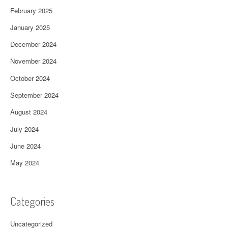
February 2025
January 2025
December 2024
November 2024
October 2024
September 2024
August 2024
July 2024
June 2024
May 2024
Categories
Uncategorized