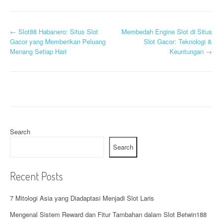
P
←
Slot88 Habanero: Situs Slot
Membedah Engine Slot di Situs
Gacor yang Memberikan Peluang
Slot Gacor: Teknologi &
o
Menang Setiap Hari
Keuntungan
→
s
t
n
a
Search
v
Search
i
g
Recent Posts
a
7 Mitologi Asia yang Diadaptasi Menjadi Slot Laris
t
Mengenal Sistem Reward dan Fitur Tambahan dalam Slot Betwin188