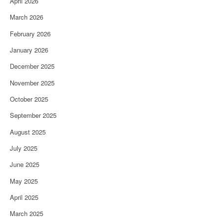
April 2026
March 2026
February 2026
January 2026
December 2025
November 2025
October 2025
September 2025
August 2025
July 2025
June 2025
May 2025
April 2025
March 2025