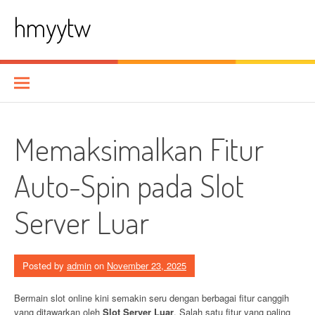
Skip
hmyytw
to
content
Memaksimalkan Fitur
Auto-Spin pada Slot
Server Luar
Posted by
admin
on
November 23, 2025
Bermain slot online kini semakin seru dengan berbagai fitur canggih
yang ditawarkan oleh
Slot Server Luar
. Salah satu fitur yang paling