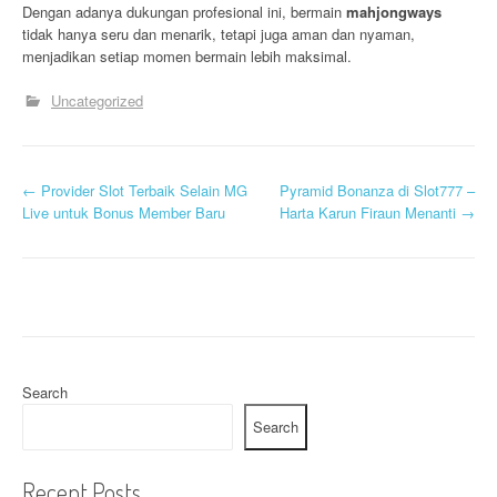
Dengan adanya dukungan profesional ini, bermain
mahjongways
tidak hanya seru dan menarik, tetapi juga aman dan nyaman,
menjadikan setiap momen bermain lebih maksimal.
Uncategorized
P
←
Provider Slot Terbaik Selain MG
Pyramid Bonanza di Slot777 –
Live untuk Bonus Member Baru
Harta Karun Firaun Menanti
→
o
s
t
n
a
Search
Search
v
i
Recent Posts