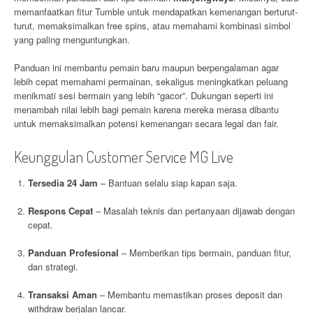
memanfaatkan fitur Tumble untuk mendapatkan kemenangan berturut-
turut, memaksimalkan free spins, atau memahami kombinasi simbol
yang paling menguntungkan.
Panduan ini membantu pemain baru maupun berpengalaman agar
lebih cepat memahami permainan, sekaligus meningkatkan peluang
menikmati sesi bermain yang lebih “gacor”. Dukungan seperti ini
menambah nilai lebih bagi pemain karena mereka merasa dibantu
untuk memaksimalkan potensi kemenangan secara legal dan fair.
Keunggulan Customer Service MG Live
Tersedia 24 Jam
– Bantuan selalu siap kapan saja.
Respons Cepat
– Masalah teknis dan pertanyaan dijawab dengan
cepat.
Panduan Profesional
– Memberikan tips bermain, panduan fitur,
dan strategi.
Transaksi Aman
– Membantu memastikan proses deposit dan
withdraw berjalan lancar.