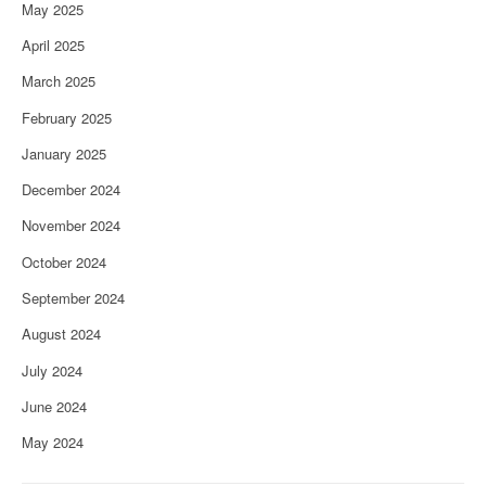
May 2025
April 2025
March 2025
February 2025
January 2025
December 2024
November 2024
October 2024
September 2024
August 2024
July 2024
June 2024
May 2024