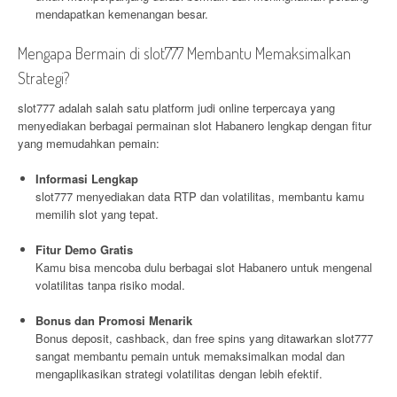
mendapatkan kemenangan besar.
Mengapa Bermain di slot777 Membantu Memaksimalkan
Strategi?
slot777 adalah salah satu platform judi online terpercaya yang
menyediakan berbagai permainan slot Habanero lengkap dengan fitur
yang memudahkan pemain:
Informasi Lengkap
slot777 menyediakan data RTP dan volatilitas, membantu kamu
memilih slot yang tepat.
Fitur Demo Gratis
Kamu bisa mencoba dulu berbagai slot Habanero untuk mengenal
volatilitas tanpa risiko modal.
Bonus dan Promosi Menarik
Bonus deposit, cashback, dan free spins yang ditawarkan slot777
sangat membantu pemain untuk memaksimalkan modal dan
mengaplikasikan strategi volatilitas dengan lebih efektif.