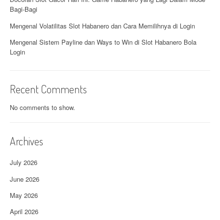
i
Bagi-Bagi
o
Mengenal Volatilitas Slot Habanero dan Cara Memilihnya di Login
n
Mengenal Sistem Payline dan Ways to Win di Slot Habanero Bola
Login
Recent Comments
No comments to show.
Archives
July 2026
June 2026
May 2026
April 2026