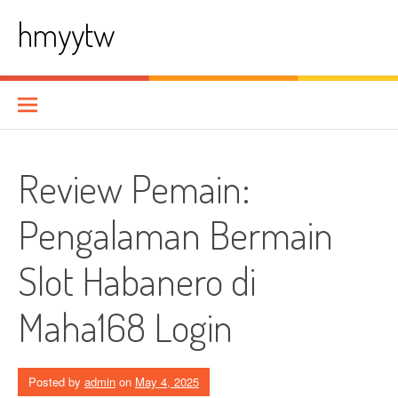
Skip
hmyytw
to
content
Review Pemain:
Pengalaman Bermain
Slot Habanero di
Maha168 Login
Posted by
admin
on
May 4, 2025