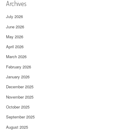
Archives
July 2026
June 2026
May 2026
April 2026
March 2026
February 2026
January 2026
December 2025
November 2025
October 2025
September 2025
August 2025