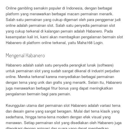
Online gambling semakin populer di Indonesia, dengan berbagai
platform yang menawarkan berbagai macam permainan menarik.
Salah satu permainan yang cukup digemari oleh para penggemar judi
online adalah permainan slot. Salah satu penyedia permainan slot
yang cukup terkenal di kalangan pemain adalah Habanero. Pada
kesempatan kali ini, kami akan membagikan pengalaman bermain slot
Habanero di platform online terkenal, yaitu Maha168 Login.
Mengenal Habanero
Habanero adalah salah satu penyedia perangkat lunak (software)
untuk permainan slot yang sudah sangat dikenal di industri perjudian
online. Mereka terkenal karena menyediakan berbagai permainan
dengan tema yang unik dan grafis yang menarik. Selain itu, Habanero
juga menawarkan berbagai fitur bonus yang dapat meningkatkan
pengalaman bermain bagi para pemain.
Keunggulan utama dari permainan slot Habanero adalah variasi tema
dan desain game yang sangat beragam. Mulai dari tema klasik yang
sederhana, hingga tema-tema modern dengan efek visual yang
menawan. Setiap permainan slot yang disediakan oleh Habanero juga
dilengkapi dengan animasi dan suara yang dapat memberikan