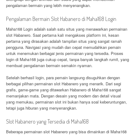
pengalaman bermain yang lebih menyenangkan.
Pengalaman Bermain Slot Habanero di Maha168 Login
Maha168 Login adalah salah satu situs yang menawarkan permainan
slot Habanero. Saat pertama kali mengakses platform ini, kesan
pertama yang dirasakan adalah tampilan situs yang sangat ramah
pengguna. Navigasi yang mudah dan cepat memudahkan pemain
untuk menemukan berbagai jenis permainan yang tersedia. Proses
login di Maha168 juga cukup cepat, tanpa banyak langkah rumit, yang
membuat pengalaman bermain semakin nyaman.
Setelah berhasil login, para pemain langsung disuguhkan dengan
berbagai pilihan permainan slot Habanero yang menarik. Dari segi
grafis, game-game yang ditawarkan Habanero di Maha168 sangat
memanjakan mata. Dengan desain yang modern dan detail visual
yang memukau, permainan slot ini bukan hanya soal keberuntungan,
tetapi juga hiburan yang menyenangkan.
Slot Habanero yang Tersedia di Maha168
Beberapa permainan slot Habanero yang bisa dimainkan di Maha168