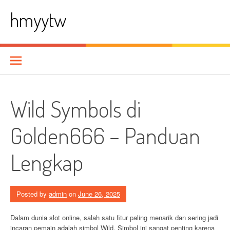
Skip
hmyytw
to
content
Wild Symbols di
Golden666 – Panduan
Lengkap
Posted by
admin
on
June 26, 2025
Dalam dunia slot online, salah satu fitur paling menarik dan sering jadi
incaran pemain adalah simbol Wild. Simbol ini sangat penting karena