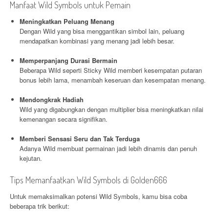
Manfaat Wild Symbols untuk Pemain
Meningkatkan Peluang Menang
Dengan Wild yang bisa menggantikan simbol lain, peluang
mendapatkan kombinasi yang menang jadi lebih besar.
Memperpanjang Durasi Bermain
Beberapa Wild seperti Sticky Wild memberi kesempatan putaran
bonus lebih lama, menambah keseruan dan kesempatan menang.
Mendongkrak Hadiah
Wild yang digabungkan dengan multiplier bisa meningkatkan nilai
kemenangan secara signifikan.
Memberi Sensasi Seru dan Tak Terduga
Adanya Wild membuat permainan jadi lebih dinamis dan penuh
kejutan.
Tips Memanfaatkan Wild Symbols di Golden666
Untuk memaksimalkan potensi Wild Symbols, kamu bisa coba
beberapa trik berikut: