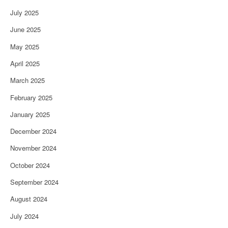
July 2025
June 2025
May 2025
April 2025
March 2025
February 2025
January 2025
December 2024
November 2024
October 2024
September 2024
August 2024
July 2024