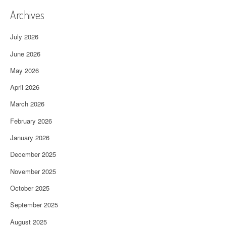
Archives
July 2026
June 2026
May 2026
April 2026
March 2026
February 2026
January 2026
December 2025
November 2025
October 2025
September 2025
August 2025