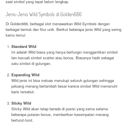
saat simbol yang tepat belum lengkap.
Jenis-Jenis Wild Symbols di Golden666
Di Golden666, berbagai slot menawarkan Wild Symbols dengan
berbagai bentuk dan fitur unik. Berikut beberapa jenis Wild yang sering
kamu temui:
Standard Wild
Ini adalah Wild biasa yang hanya berfungsi menggantikan simbol
lain kecuali simbol scatter atau bonus. Biasanya hadir sebagai
satu simbol di gulungan.
Expanding Wild
Wild jenis ini bisa meluas menutupi seluruh gulungan sehingga
peluang menang bertambah besar karena simbol Wild memenuhi
baris tersebut.
Sticky Wild
Sticky Wild akan tetap berada di posisi yang sama selama
beberapa putaran bonus, memberikan kesempatan menang
berturut-turut.