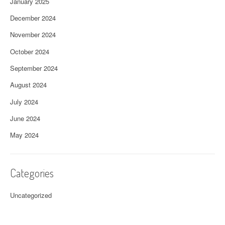
January 2025
December 2024
November 2024
October 2024
September 2024
August 2024
July 2024
June 2024
May 2024
Categories
Uncategorized