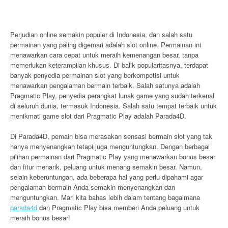
Perjudian online semakin populer di Indonesia, dan salah satu
permainan yang paling digemari adalah slot online. Permainan ini
menawarkan cara cepat untuk meraih kemenangan besar, tanpa
memerlukan keterampilan khusus. Di balik popularitasnya, terdapat
banyak penyedia permainan slot yang berkompetisi untuk
menawarkan pengalaman bermain terbaik. Salah satunya adalah
Pragmatic Play, penyedia perangkat lunak game yang sudah terkenal
di seluruh dunia, termasuk Indonesia. Salah satu tempat terbaik untuk
menikmati game slot dari Pragmatic Play adalah Parada4D.
Di Parada4D, pemain bisa merasakan sensasi bermain slot yang tak
hanya menyenangkan tetapi juga menguntungkan. Dengan berbagai
pilihan permainan dari Pragmatic Play yang menawarkan bonus besar
dan fitur menarik, peluang untuk menang semakin besar. Namun,
selain keberuntungan, ada beberapa hal yang perlu dipahami agar
pengalaman bermain Anda semakin menyenangkan dan
menguntungkan. Mari kita bahas lebih dalam tentang bagaimana
parada4d
dan Pragmatic Play bisa memberi Anda peluang untuk
meraih bonus besar!