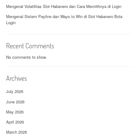
o
Mengenal Volatilitas Slot Habanero dan Cara Memilihnya di Login
n
Mengenal Sistem Payline dan Ways to Win di Slot Habanero Bola
Login
Recent Comments
No comments to show.
Archives
July 2026
June 2026
May 2026
April 2026
March 2026