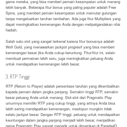
game mereka, yang bisa memberi pemain kesempatan untuk menang
lebih banyak. Beberapa fitur bonus yang paling populer adalah Free
Spins, yang memberi pemain kesempatan untuk memutar gulungan
tanpa mengeluarkan taruhan tambahan. Ada juga fitur Multipliers yang
dapat meningkatkan kemenangan Anda dengan melipatgandakan nilai
hadiah.
Salah satu slot yang sangat terkenal karena fitur bonusnya adalah
Wolf Gold, yang menawarkan jackpot progresif yang bisa memberi
kemenangan besar jika Anda cukup beruntung. Fitur-fitur ini, selain
membuat permainan lebih seru, juga meningkatkan peluang Anda
untuk mendapatkan kemenangan lebih besar.
3. RTP Tinggi
RTP (Return to Player) adalah persentase taruhan yang dikembalikan
kepada pemain dalam jangka panjang. Semakin tinggi RTP, semakin
besar peluang Anda untuk menang. Slot-slot dari Pragmatic Play
umumnya memiliki RTP yang cukup tinggi, yang artinya Anda bisa
lebih sering mendapatkan kemenangan, meskipun mungkin tidak
selalu jackpot besar. Dengan RTP tinggi, peluang untuk mendapatkan
keuntungan dalam jangka panjang menjadi lebih besar, menjadikan
game Pragmatic Play sangat menarik untuk dimainkan di Parada4D.