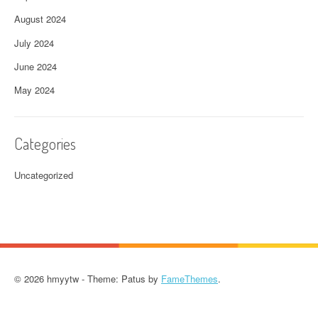
August 2024
July 2024
June 2024
May 2024
Categories
Uncategorized
© 2026 hmyytw - Theme: Patus by
FameThemes
.