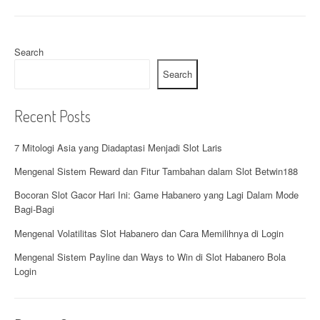
t
n
a
Search
Search
v
i
Recent Posts
g
7 Mitologi Asia yang Diadaptasi Menjadi Slot Laris
a
Mengenal Sistem Reward dan Fitur Tambahan dalam Slot Betwin188
t
Bocoran Slot Gacor Hari Ini: Game Habanero yang Lagi Dalam Mode
i
Bagi-Bagi
o
Mengenal Volatilitas Slot Habanero dan Cara Memilihnya di Login
n
Mengenal Sistem Payline dan Ways to Win di Slot Habanero Bola
Login