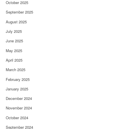
October 2025
September 2025
August 2025
July 2025
June 2025
May 2025
April 2025
March 2025
February 2025
January 2025
December 2024
November 2024
October 2024
September 2024