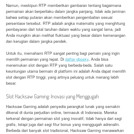
Namun, meskipun RTP memberikan gambaran tentang bagaimana
permainan akan berperilaku dalam jangka panjang, tidak ada jaminan
bahwa setiap putaran akan memberikan pengembalian sesuai
persentase tersebut. RTP adalah angka matematis yang menghitung
pembayaran dari total taruhan dalam waktu yang sangat lama, jadi
Anda mungkin akan melihat fluktuasi yang besar dalam kemenangan
dan kerugian dalam jangka pendek.
Untuk itu, memahami RTP sangat penting bagi pemain yang ingin
memilih permainan yang tepat. Di
daftar gbosky
, Anda bisa
menemukan slot dengan RTP yang berbeda-beda. Salah satu
keuntungan utama bermain di platform ini adalah Anda dapat memilih
slot dengan RTP tinggi, yang artinya peluang untuk menang lebih
besar.
Slot Hacksaw Gaming: Inovasi yang Menggugah
Hacksaw Gaming adalah penyedia perangkat lunak yang semakin
dikenal di dunia perjudian online, termasuk di Indonesia. Mereka
terkenal dengan permainan slot yang inovatif, tidak hanya dari segi
grafis, tetapi juga dari segi fitur bonus yang menggugah adrenalin.
Berbeda dari banyak slot tradisional, Hacksaw Gaming menawarkan