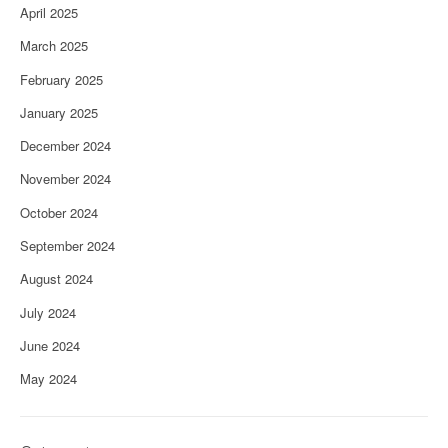
April 2025
March 2025
February 2025
January 2025
December 2024
November 2024
October 2024
September 2024
August 2024
July 2024
June 2024
May 2024