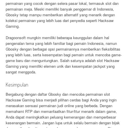
permainan yang cocok dengan selera pasar lokal, termasuk slot dan
permainan meja. Meski memiliki banyak penggemar di Indonesia,
Gbosky tetap mampu memberikan alternatif yang menarik dengan
koleksi permainan yang lebih luas dari penyedia seperti Hacksaw
Gaming.
Dragoonsoft mungkin memiliki beberapa keunggulan dalam hal
pengenalan tema yang lebih familiar bagi pemain Indonesia, namun
Gbosky dengan berbagai opsi permainannya memberikan fleksibilitas
yang lebih luas, serta kesempatan bagi pemain untuk mencoba game-
game baru dan menguntungkan. Salah satunya adalah slot Hacksaw
Gaming yang memiliki elemen unik dan kesempatan jackpot yang
sangat menggoda.
Kesimpulan
Bergabung dengan daftar Gbosky dan mencoba permainan slot
Hacksaw Gaming bisa menjadi pilihan cerdas bagi Anda yang ingin
merasakan sensasi permainan judi online yang berbeda. Dengan
memahami RTP dan memanfaatkan fitur-fitur menarik dalam game,
Anda dapat meningkatkan peluang kemenangan dan memperbesar
kesenangan bermain. Jangan lupa untuk selalu bermain dengan bijak