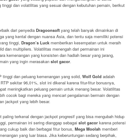
tinggi dan volatilitas yang sesuai dengan kebutuhan pemain, berikut
rbaik dari penyedia
Dragoonsoft
yang telah banyak dimainkan di
a yang kental dengan nuansa Asia, dan tentu saja memiliki potensi
ang tinggi,
Dragon’s Luck
memberikan kesempatan untuk meraih
d dan multipliers. Volatilitas menengah dari permainan ini
ara kemenangan yang konsisten dan hadiah besar yang jarang,
pemain yang ingin merasakan
slot gacor
.
tinggi dan peluang kemenangan yang solid,
Wolf Gold
adalah
RTP sekitar 96,01%, slot ini dikenal karena fitur-fitur bonusnya,
dapat meningkatkan peluang pemain untuk menang besar. Volatilitas
ih cocok bagi mereka yang mencari pengalaman bermain dengan
n jackpot yang lebih besar.
t paling terkenal dengan jackpot progresif yang bisa mengubah hidup
nggi, permainan ini sering dianggap sebagai
slot gacor
karena potensi
ang cukup baik dan berbagai fitur bonus,
Mega Moolah
memberi
enangan yang luar biasa. Jika keberuntungan sedang berpihak,