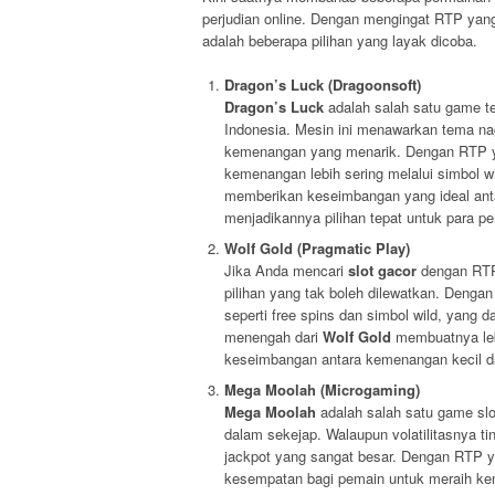
perjudian online. Dengan mengingat RTP yang 
adalah beberapa pilihan yang layak dicoba.
Dragon’s Luck (Dragoonsoft)
Dragon’s Luck
adalah salah satu game te
Indonesia. Mesin ini menawarkan tema nag
kemenangan yang menarik. Dengan RTP y
kemenangan lebih sering melalui simbol wil
memberikan keseimbangan yang ideal ant
menjadikannya pilihan tepat untuk para 
Wolf Gold (Pragmatic Play)
Jika Anda mencari
slot gacor
dengan RTP 
pilihan yang tak boleh dilewatkan. Dengan 
seperti free spins dan simbol wild, yang 
menengah dari
Wolf Gold
membuatnya leb
keseimbangan antara kemenangan kecil da
Mega Moolah (Microgaming)
Mega Moolah
adalah salah satu game slo
dalam sekejap. Walaupun volatilitasnya ti
jackpot yang sangat besar. Dengan RTP y
kesempatan bagi pemain untuk meraih kem