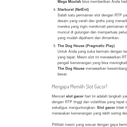
Mega Moolah
bisa memberikan Anda hadi
Starburst (NetEnt)
Salah satu permainan slot dengan RTP yan
desain yang cerah dan grafis yang menari
mereka yang ingin menikmati permainan d
muncul di gulungan dan memperluas pel
yang mudah dipahami dan dimainkan.
The Dog House (Pragmatic Play)
Untuk Anda yang suka bermain dengan t
yang tepat. Mesin slot ini menawarkan RTP 
pengali kemenangan yang bisa meningkatk
The Dog House
menawarkan keseimbanga
besar.
Mengapa Memilih Slot Gacor?
Mencari
slot gacor
hari ini adalah langkah y
dengan RTP tinggi dan volatilitas yang tep
sekaligus menguntungkan.
Slot gacor
tidak h
merasakan kemenangan yang lebih sering den
Pilihlah mesin yang sesuai dengan gaya ber