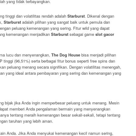
ah yang tidak terbayangkan.
g tinggi dan volatilitas rendah adalah
Starburst
. Dikenal dengan
k,
Starburst
adalah pilihan yang sangat baik untuk pemula dan
engan peluang kemenangan yang sering. Fitur wild yang dapat
uang kemenangan menjadikan
Starburst
sebagai game
slot gacor
ema lucu dan menyenangkan,
The Dog House
bisa menjadi pilihan
tinggi (96,51%) serta berbagai fitur bonus seperti free spins dan
an peluang menang secara signifikan. Dengan volatilitas menengah,
n yang ideal antara pembayaran yang sering dan kemenangan yang
ang bijak jika Anda ingin memperbesar peluang untuk menang. Mesin
at dapat memberi Anda pengalaman bermain yang menyenangkan
anya tentang meraih kemenangan besar sekali-sekali, tetapi tentang
gan taruhan yang lebih aman.
main Anda. Jika Anda menyukai kemenangan kecil namun sering,