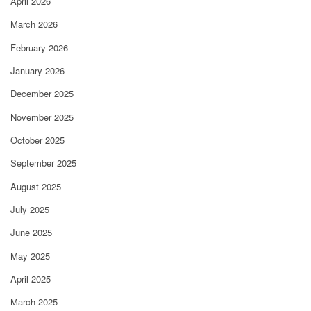
April 2026
March 2026
February 2026
January 2026
December 2025
November 2025
October 2025
September 2025
August 2025
July 2025
June 2025
May 2025
April 2025
March 2025