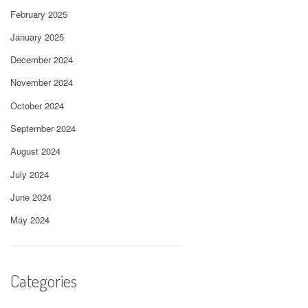
February 2025
January 2025
December 2024
November 2024
October 2024
September 2024
August 2024
July 2024
June 2024
May 2024
Categories