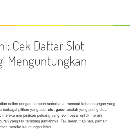
ni: Cek Daftar Slot
agi Menguntungkan
dian online dengan harapan sederhana: mencari keberuntungan yang
a berbagai pilihan yang ada,
slot gacor
adalah yang paling dicari.
a; mereka menjanjikan peluang yang lebih besar untuk meraih
ran yang tak terhitung jumlahnya. Tak heran, tiap hari, pemain
eri mereka keuntungan lebih.