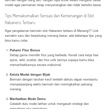
modal agar permainan tetap menyenangkan dan tidak berisiko besar.
Tips Memaksimalkan Sensasi dan Kemenangan di Slot
Habanero Terbaru
Agar pengalaman bermain slot Habanero terbaru di Menang77 Link
semakin seru dan berpeluang menang besar, ada beberapa tips yang
bisa kamu coba:
Pahami Fitur Bonus
Setiap game memiliki fitur yang berbeda. Kenali cara kerja free
spins, wild, scatter, dan fitur unik lainnya supaya kamu bisa
memanfaatkannya secara maksimal.
Kelola Modal dengan Bijak
Bermain dengan taruhan kecil terlebih dahulu dapat membantu
memperpanjang waktu bermain dan meningkatkan peluang
menang.
Manfaatkan Mode Demo
Cobalah dulu mode latihan untuk mengasah strategi dan
memahami alur permainan.