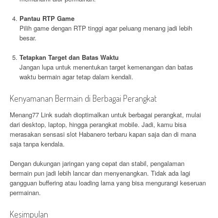
Pantau RTP Game
Pilih game dengan RTP tinggi agar peluang menang jadi lebih
besar.
Tetapkan Target dan Batas Waktu
Jangan lupa untuk menentukan target kemenangan dan batas
waktu bermain agar tetap dalam kendali.
Kenyamanan Bermain di Berbagai Perangkat
Menang77 Link sudah dioptimalkan untuk berbagai perangkat, mulai
dari desktop, laptop, hingga perangkat mobile. Jadi, kamu bisa
merasakan sensasi slot Habanero terbaru kapan saja dan di mana
saja tanpa kendala.
Dengan dukungan jaringan yang cepat dan stabil, pengalaman
bermain pun jadi lebih lancar dan menyenangkan. Tidak ada lagi
gangguan buffering atau loading lama yang bisa mengurangi keseruan
permainan.
Kesimpulan