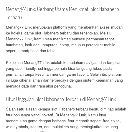
Menang77 Link: Gerbang Utama Menikmati Slot Habanero
Terbaru
Menang77 Link merupakan platform yang memberikan akses mudah
ke koleksi game slot Habanero terbaru dan terlengkap. Melalui
Menang77 Link, kamu bisa menikmati sensasi permainan tanpa
hambatan, baik dari komputer, laptop, maupun perangkat mobile
seperti smartphone dan tablet.
Kelebihan Menang77 Link adalah kemudahan navigasi dan tampilan
yang user-friendly, sehingga pemain bisa langsung fokus pada
permainan tanpa kesulitan mencari game favorit. Selain itu, platform
ini juga dikenal aman dan terpercaya dengan sistem keamanan yang
menjaga data dan transaksi pengguna.
Fitur Unggulan Slot Habanero Terbaru di Menang77 Link
Salah satu alasan kenapa slot Habanero terbaru begitu diminati adalah
fitur bonusnya yang inovatif. Di Menang77 Link, kamu bisa
menemukan game dengan berbagai fitur menarik seperti free spins,
wild symbols, scatter, dan multipliers yang meningkatkan peluang