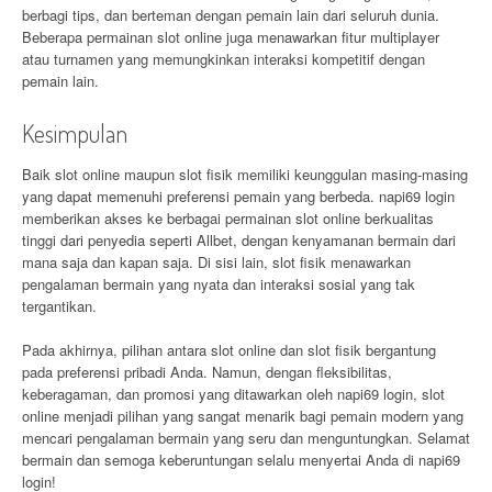
berbagi tips, dan berteman dengan pemain lain dari seluruh dunia.
Beberapa permainan slot online juga menawarkan fitur multiplayer
atau turnamen yang memungkinkan interaksi kompetitif dengan
pemain lain.
Kesimpulan
Baik slot online maupun slot fisik memiliki keunggulan masing-masing
yang dapat memenuhi preferensi pemain yang berbeda. napi69 login
memberikan akses ke berbagai permainan slot online berkualitas
tinggi dari penyedia seperti Allbet, dengan kenyamanan bermain dari
mana saja dan kapan saja. Di sisi lain, slot fisik menawarkan
pengalaman bermain yang nyata dan interaksi sosial yang tak
tergantikan.
Pada akhirnya, pilihan antara slot online dan slot fisik bergantung
pada preferensi pribadi Anda. Namun, dengan fleksibilitas,
keberagaman, dan promosi yang ditawarkan oleh napi69 login, slot
online menjadi pilihan yang sangat menarik bagi pemain modern yang
mencari pengalaman bermain yang seru dan menguntungkan. Selamat
bermain dan semoga keberuntungan selalu menyertai Anda di napi69
login!