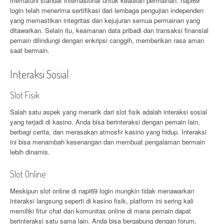
mematuhi standar internasional untuk keadilan permainan. napi69
login telah menerima sertifikasi dari lembaga pengujian independen
yang memastikan integritas dan kejujuran semua permainan yang
ditawarkan. Selain itu, keamanan data pribadi dan transaksi finansial
pemain dilindungi dengan enkripsi canggih, memberikan rasa aman
saat bermain.
Interaksi Sosial
Slot Fisik
Salah satu aspek yang menarik dari slot fisik adalah interaksi sosial
yang terjadi di kasino. Anda bisa berinteraksi dengan pemain lain,
berbagi cerita, dan merasakan atmosfir kasino yang hidup. Interaksi
ini bisa menambah kesenangan dan membuat pengalaman bermain
lebih dinamis.
Slot Online
Meskipun slot online di napi69 login mungkin tidak menawarkan
interaksi langsung seperti di kasino fisik, platform ini sering kali
memiliki fitur chat dan komunitas online di mana pemain dapat
berinteraksi satu sama lain. Anda bisa bergabung dengan forum,