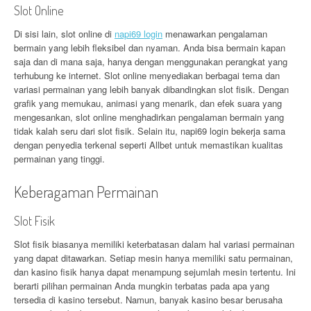
Slot Online
Di sisi lain, slot online di
napi69 login
menawarkan pengalaman
bermain yang lebih fleksibel dan nyaman. Anda bisa bermain kapan
saja dan di mana saja, hanya dengan menggunakan perangkat yang
terhubung ke internet. Slot online menyediakan berbagai tema dan
variasi permainan yang lebih banyak dibandingkan slot fisik. Dengan
grafik yang memukau, animasi yang menarik, dan efek suara yang
mengesankan, slot online menghadirkan pengalaman bermain yang
tidak kalah seru dari slot fisik. Selain itu, napi69 login bekerja sama
dengan penyedia terkenal seperti Allbet untuk memastikan kualitas
permainan yang tinggi.
Keberagaman Permainan
Slot Fisik
Slot fisik biasanya memiliki keterbatasan dalam hal variasi permainan
yang dapat ditawarkan. Setiap mesin hanya memiliki satu permainan,
dan kasino fisik hanya dapat menampung sejumlah mesin tertentu. Ini
berarti pilihan permainan Anda mungkin terbatas pada apa yang
tersedia di kasino tersebut. Namun, banyak kasino besar berusaha