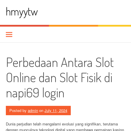
Skip
hmyytw
to
content
Perbedaan Antara Slot
Online dan Slot Fisik di
napi69 login
Posted by
admin
on
July 11, 2024
Dunia perjudian telah mengalami evolusi yang signifikan, terutama
dengan munculnya teknologi digital yang membawa permainan kasino