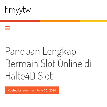
Skip
hmyytw
to
content
Panduan Lengkap
Bermain Slot Online di
Halte4D Slot
Posted by
admin
on
June 30, 2024