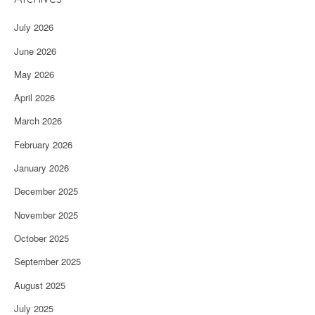
July 2026
June 2026
May 2026
April 2026
March 2026
February 2026
January 2026
December 2025
November 2025
October 2025
September 2025
August 2025
July 2025