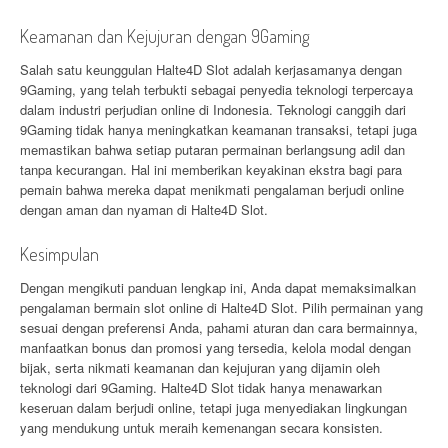
Keamanan dan Kejujuran dengan 9Gaming
Salah satu keunggulan Halte4D Slot adalah kerjasamanya dengan
9Gaming, yang telah terbukti sebagai penyedia teknologi terpercaya
dalam industri perjudian online di Indonesia. Teknologi canggih dari
9Gaming tidak hanya meningkatkan keamanan transaksi, tetapi juga
memastikan bahwa setiap putaran permainan berlangsung adil dan
tanpa kecurangan. Hal ini memberikan keyakinan ekstra bagi para
pemain bahwa mereka dapat menikmati pengalaman berjudi online
dengan aman dan nyaman di Halte4D Slot.
Kesimpulan
Dengan mengikuti panduan lengkap ini, Anda dapat memaksimalkan
pengalaman bermain slot online di Halte4D Slot. Pilih permainan yang
sesuai dengan preferensi Anda, pahami aturan dan cara bermainnya,
manfaatkan bonus dan promosi yang tersedia, kelola modal dengan
bijak, serta nikmati keamanan dan kejujuran yang dijamin oleh
teknologi dari 9Gaming. Halte4D Slot tidak hanya menawarkan
keseruan dalam berjudi online, tetapi juga menyediakan lingkungan
yang mendukung untuk meraih kemenangan secara konsisten.