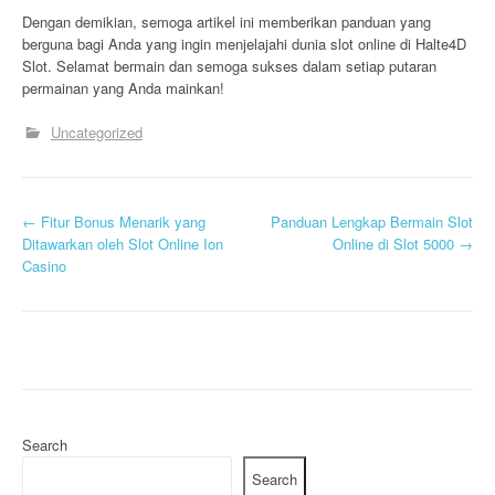
Dengan demikian, semoga artikel ini memberikan panduan yang
berguna bagi Anda yang ingin menjelajahi dunia slot online di Halte4D
Slot. Selamat bermain dan semoga sukses dalam setiap putaran
permainan yang Anda mainkan!
Uncategorized
P
←
Fitur Bonus Menarik yang
Panduan Lengkap Bermain Slot
Ditawarkan oleh Slot Online Ion
Online di Slot 5000
→
o
Casino
s
t
n
a
Search
v
Search