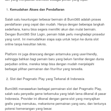
Kemudahan Akses dan Pendaftaran
Salah satu keuntungan terbesar bermain di Bumi365 adalah proses
pendaftaran yang cepat dan mudah. Hanya dengan beberapa langkah
sederhana, kamu bisa segera memiliki akun dan mulai bermain.
Dengan Bumi365 Slot Login, pemain tidak perlu menghadapi prosedur
yang rumit. Ini memudahkan siapa saja untuk terjun ke dunia slot
online tanpa kesulitan teknis.
Platform ini juga dirancang dengan antarmuka yang user-friendly,
sehingga bahkan bagi pemain baru yang belum familiar dengan dunia
perjudian online, mereka tetap bisa dengan mudah menjelajahi
berbagai pilihan permainan dan fitur-fitur yang tersedia.
Slot dari Pragmatic Play yang Terkenal di Indonesia
Bumi365 menawarkan berbagai permainan slot dari Pragmatic Play,
salah satu penyedia game terkemuka yang telah lama dikenal di pasar
Indonesia. Provider ini dikenal dengan game-slot yang menyajikan
grafis yang memukau, mekanisme permainan yang seru, dan tentunya
potensi kemenangan yang besar.