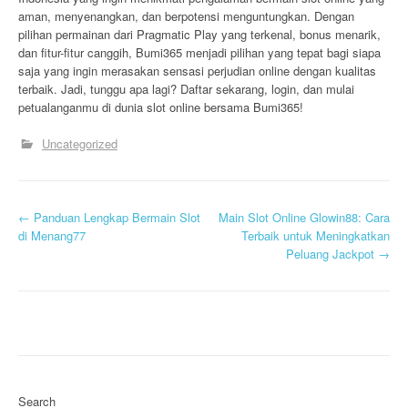
aman, menyenangkan, dan berpotensi menguntungkan. Dengan
pilihan permainan dari Pragmatic Play yang terkenal, bonus menarik,
dan fitur-fitur canggih, Bumi365 menjadi pilihan yang tepat bagi siapa
saja yang ingin merasakan sensasi perjudian online dengan kualitas
terbaik. Jadi, tunggu apa lagi? Daftar sekarang, login, dan mulai
petualanganmu di dunia slot online bersama Bumi365!
Uncategorized
P
←
Panduan Lengkap Bermain Slot
Main Slot Online Glowin88: Cara
di Menang77
Terbaik untuk Meningkatkan
o
Peluang Jackpot
→
s
t
n
a
Search