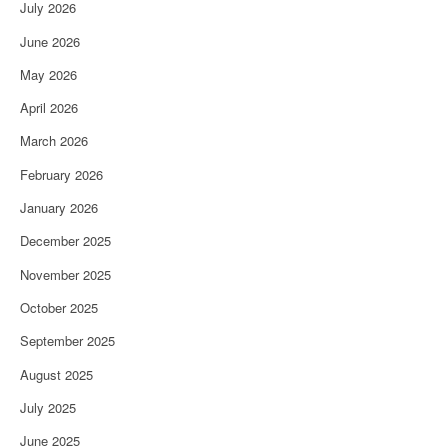
July 2026
June 2026
May 2026
April 2026
March 2026
February 2026
January 2026
December 2025
November 2025
October 2025
September 2025
August 2025
July 2025
June 2025