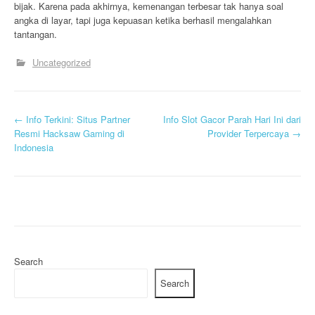
bijak. Karena pada akhirnya, kemenangan terbesar tak hanya soal
angka di layar, tapi juga kepuasan ketika berhasil mengalahkan
tantangan.
Uncategorized
P
←
Info Terkini: Situs Partner
Info Slot Gacor Parah Hari Ini dari
Resmi Hacksaw Gaming di
Provider Terpercaya
→
o
Indonesia
s
t
n
a
Search
v
Search
i