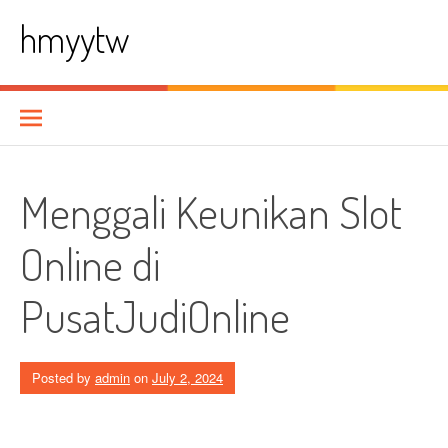
Skip
hmyytw
to
content
Menggali Keunikan Slot
Online di
PusatJudiOnline
Posted by
admin
on
July 2, 2024