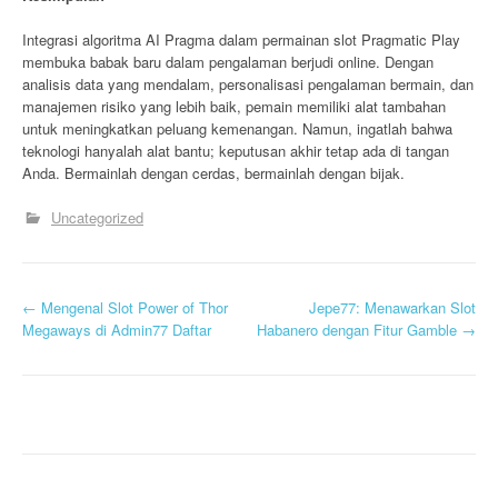
Integrasi algoritma AI Pragma dalam permainan slot Pragmatic Play
membuka babak baru dalam pengalaman berjudi online. Dengan
analisis data yang mendalam, personalisasi pengalaman bermain, dan
manajemen risiko yang lebih baik, pemain memiliki alat tambahan
untuk meningkatkan peluang kemenangan. Namun, ingatlah bahwa
teknologi hanyalah alat bantu; keputusan akhir tetap ada di tangan
Anda. Bermainlah dengan cerdas, bermainlah dengan bijak.
Uncategorized
P
←
Mengenal Slot Power of Thor
Jepe77: Menawarkan Slot
Megaways di Admin77 Daftar
Habanero dengan Fitur Gamble
→
o
s
t
n