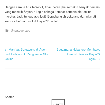
Dengan semua fitur tersebut, tidak heran jika semakin banyak pemain
yang memilih Bayar77 Login sebagai tempat bermain slot online
mereka. Jadi, tunggu apa lagi? Bergabunglah sekarang dan nikmati
serunya bermain slot di Bayar77 Login!
Uncategorized
P
←
Manfaat Bergabung di Agen
Bagaimana Habanero Membawa
Judi Bola untuk Penggemar Slot
Dimensi Baru ke Bayar77
o
Online
Login?
→
s
t
n
a
Search
v
Search