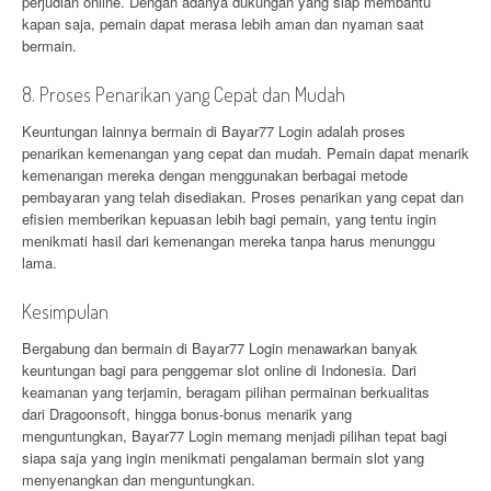
perjudian online. Dengan adanya dukungan yang siap membantu
kapan saja, pemain dapat merasa lebih aman dan nyaman saat
bermain.
8. Proses Penarikan yang Cepat dan Mudah
Keuntungan lainnya bermain di Bayar77 Login adalah proses
penarikan kemenangan yang cepat dan mudah. Pemain dapat menarik
kemenangan mereka dengan menggunakan berbagai metode
pembayaran yang telah disediakan. Proses penarikan yang cepat dan
efisien memberikan kepuasan lebih bagi pemain, yang tentu ingin
menikmati hasil dari kemenangan mereka tanpa harus menunggu
lama.
Kesimpulan
Bergabung dan bermain di Bayar77 Login menawarkan banyak
keuntungan bagi para penggemar slot online di Indonesia. Dari
keamanan yang terjamin, beragam pilihan permainan berkualitas
dari Dragoonsoft, hingga bonus-bonus menarik yang
menguntungkan, Bayar77 Login memang menjadi pilihan tepat bagi
siapa saja yang ingin menikmati pengalaman bermain slot yang
menyenangkan dan menguntungkan.