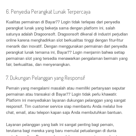
6. Penyedia Perangkat Lunak Terpercaya
Kualitas permainan di Bayar77 Login tidak terlepas dari penyedia
perangkat lunak yang bekerja sama dengan platform ini, salah
satunya adalah Dragoonsoft. Dragoonsoft dikenal di industri perjudian
online karena menghadirkan slot berkualitas tinggi dengan fitur-fitur
menarik dan inovatif. Dengan menggunakan permainan dari penyedia
perangkat lunak ternama ini, Bayar77 Login menjamin bahwa setiap
permainan slot yang tersedia menawarkan pengalaman bermain yang
fair, berkualitas, dan menyenangkan.
7. Dukungan Pelanggan yang Responsif
Pemain yang mengalami masalah atau memiliki pertanyaan seputar
permainan atau transaksi di Bayar77 Login tidak perlu khawatir.
Platform ini menyediakan layanan dukungan pelanggan yang sangat
responsif. Tim customer service siap membantu Anda melalui live
chat, email, atau telepon kapan saja Anda membutuhkan bantuan.
Layanan pelanggan yang baik ini sangat penting bagi pemain,
terutama bagi mereka yang baru memulai petualangan di dunia