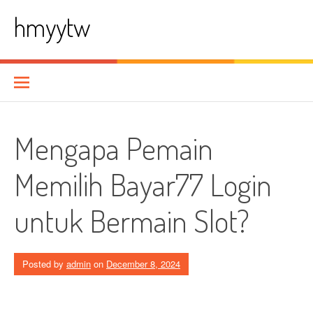
Skip
hmyytw
to
content
Mengapa Pemain
Memilih Bayar77 Login
untuk Bermain Slot?
Posted by
admin
on
December 8, 2024