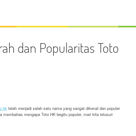
rah dan Popularitas Toto
to hk
telah menjadi salah satu nama yang sangat dikenal dan populer
a membahas mengapa Toto HK begitu populer, mari kita telusuri