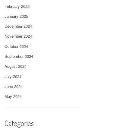
February 2025
January 2025
December 2024
November 2024
October 2024
September 2024
August 2024
July 2024
June 2024
May 2024
Categories