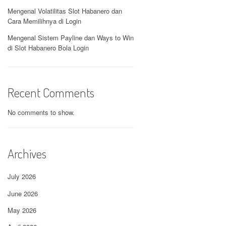
Mengenal Volatilitas Slot Habanero dan
Cara Memilihnya di Login
Mengenal Sistem Payline dan Ways to Win
di Slot Habanero Bola Login
Recent Comments
No comments to show.
Archives
July 2026
June 2026
May 2026