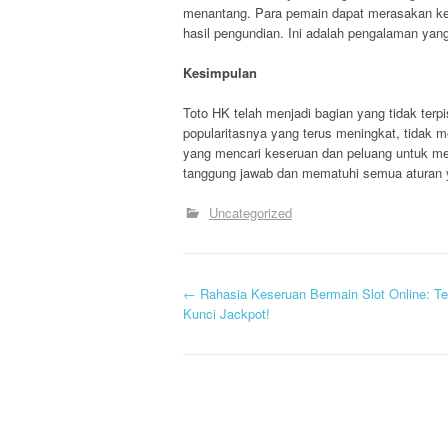
menantang. Para pemain dapat merasakan ke
hasil pengundian. Ini adalah pengalaman yang 
Kesimpulan
Toto HK telah menjadi bagian yang tidak terpi
popularitasnya yang terus meningkat, tidak 
yang mencari keseruan dan peluang untuk mer
tanggung jawab dan mematuhi semua aturan 
Uncategorized
P
←
Rahasia Keseruan Bermain Slot Online: 
Kunci Jackpot!
o
s
t