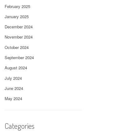
February 2025
January 2025
December 2024
November 2024
October 2024
September 2024
August 2024
July 2024
June 2024
May 2024
Categories