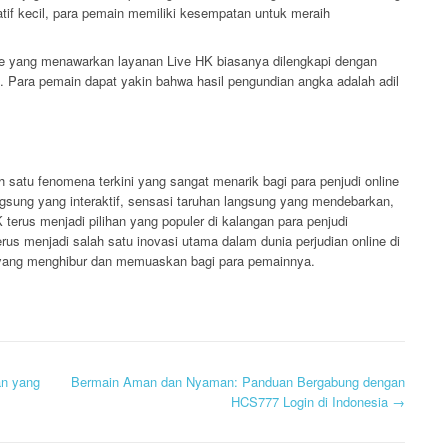
tif kecil, para pemain memiliki kesempatan untuk meraih
ine yang menawarkan layanan Live HK biasanya dilengkapi dengan
. Para pemain dapat yakin bahwa hasil pengundian angka adalah adil
 satu fenomena terkini yang sangat menarik bagi para penjudi online
gsung yang interaktif, sensasi taruhan langsung yang mendebarkan,
erus menjadi pilihan yang populer di kalangan para penjudi
us menjadi salah satu inovasi utama dalam dunia perjudian online di
yang menghibur dan memuaskan bagi para pemainnya.
an yang
Bermain Aman dan Nyaman: Panduan Bergabung dengan
HCS777 Login di Indonesia
→