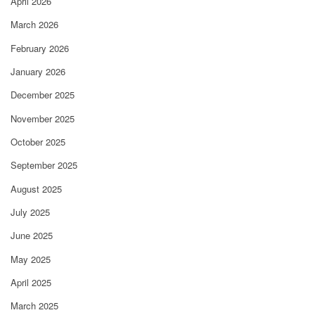
April 2026
March 2026
February 2026
January 2026
December 2025
November 2025
October 2025
September 2025
August 2025
July 2025
June 2025
May 2025
April 2025
March 2025