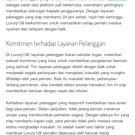
sebagai salah satu platform judi terkemuka, memahami pentingnya
memberikan dukungan kepada penggunanya. Dengan layanan
pelanggan yang siap membantu 24 jam sehari, tujuh hari seminggu,
Luxury138 berkomitmen untuk memastikan setiap pemain merasa
nyaman dan terlayani dengan baik.
Komitmen terhadap Layanan Pelanggan
Di Luxury138, layanan pelanggan bukan sekadar tugas, melainkan
sebuah komitmen yang tulus untuk memberikan pengalaman bermain
yang optimal. Tim layanan pelanggan dilatih dengan baik untuk
menjawab segala pertanyaan dan mengatasi masalah yang mungkin
dihadapi oleh para pemain. Baik itu masalah teknis, pertanyaan
tentang permainan, atau kendala dalam proses transaksi, tim ini siap
memberikan bantuan dengan cepat dan efisien.
Kehadiran layanan pelanggan yang responsif memberikan rasa aman
bagi para pemain. Dalam perjudian, tidak jarang pemain menemui
situasi yang membutuhkan perhatian segera. Dengan adanya tim yang
siap membantu kapan saja, para pemain tidak perlu merasa cemas
ketika menghadapi masalah. Ini adalah salah satu faktor yang
membuat Luxury138 semakin dipercaya oleh banyak orang.