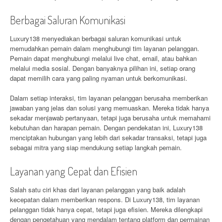
Berbagai Saluran Komunikasi
Luxury138 menyediakan berbagai saluran komunikasi untuk
memudahkan pemain dalam menghubungi tim layanan pelanggan.
Pemain dapat menghubungi melalui live chat, email, atau bahkan
melalui media sosial. Dengan banyaknya pilihan ini, setiap orang
dapat memilih cara yang paling nyaman untuk berkomunikasi.
Dalam setiap interaksi, tim layanan pelanggan berusaha memberikan
jawaban yang jelas dan solusi yang memuaskan. Mereka tidak hanya
sekadar menjawab pertanyaan, tetapi juga berusaha untuk memahami
kebutuhan dan harapan pemain. Dengan pendekatan ini, Luxury138
menciptakan hubungan yang lebih dari sekadar transaksi, tetapi juga
sebagai mitra yang siap mendukung setiap langkah pemain.
Layanan yang Cepat dan Efisien
Salah satu ciri khas dari layanan pelanggan yang baik adalah
kecepatan dalam memberikan respons. Di Luxury138, tim layanan
pelanggan tidak hanya cepat, tetapi juga efisien. Mereka dilengkapi
dengan pengetahuan yang mendalam tentang platform dan permainan