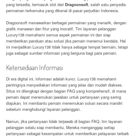
yang tersedia, termasuk slot dari
Dragoonsoft
, salah satu penyedia
permainan terkemuka yang dikenal di pasar perjudian Indonesia.
Dragoonsoft menawarkan berbagai permainan yang menarik, dengan
grafik menawan dan fitur yang inovatif. Tim layanan pelanggan
Luxury138 memahami semua aspek permainan ini dan siap
memberikan panduan atau solusi jika pemain menemui kendala. Hal
ini menjadikan Luxury138 tidak hanya sebagai tempat bermain, tetapi
juga sebagai sumber informasi yang berguna bagi para pemain.
Ketersediaan Informasi
Di era digital ini, informasi adalah kunci. Luxury138 memahami
pentingnya menyediakan informasi yang jelas dan mudah diakses.
Situs ini dilengkapi dengan bagian FAQ yang komprehensif, di mana
pemain dapat menemukan jawaban untuk pertanyaan yang sering
diajukan. Ini membantu pemain menemukan solusi secara mandiri
sebelum menghubungi layanan pelanggan.
Namun, jika pertanyaan tidak terjawab di bagian FAQ, tim layanan
pelanggan selalu siap membantu. Mereka menganggap setiap
pertanyaan sebagai kesempatan untuk memberikan pelayanan terbaik