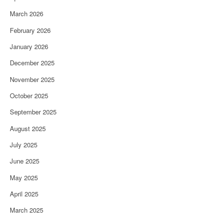
March 2026
February 2026
January 2026
December 2025
November 2025
October 2025
September 2025
August 2025
July 2025
June 2025
May 2025
April 2025
March 2025