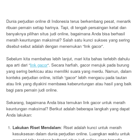
Dunia perjudian online di Indonesia terus berkembang pesat, menarik
ribuan pemain setiap harinya. Tapi, di tengah persaingan ketat dan
banyaknya pilihan situs judi online, bagaimana Anda bisa berhasil
meraih keuntungan maksimal? Salah satu kunci sukses yang sering
disebut-sebut adalah dengan menemukan “link gacor”.
Sebelum kita membahas lebih lanjut, mari kita bahas terlebih dahulu
apa arti dari “
link gacor
“. Secara harfiah, gacor merujuk pada burung
yang sering berkicau atau memiliki suara yang merdu. Namun, dalam
konteks perjudian online, istilah “gacor” lebih mengacu pada tautan
atau link yang diyakini membawa keberuntungan atau hasil yang baik
bagi para pemain judi online.
Sekarang, bagaimana Anda bisa temukan link gacor untuk meraih
keuntungan maksimal? Berikut adalah beberapa langkah yang dapat
Anda lakukan:
Lakukan Riset Mendalam
: Riset adalah kunci untuk meraih
kesuksesan dalam dunia perjudian online. Luangkan waktu untuk
mencari tahu tentang berbagai situs judi online yang tersedia.