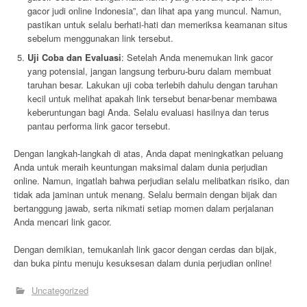
gacor judi online Indonesia”, dan lihat apa yang muncul. Namun,
pastikan untuk selalu berhati-hati dan memeriksa keamanan situs
sebelum menggunakan link tersebut.
Uji Coba dan Evaluasi
: Setelah Anda menemukan link gacor
yang potensial, jangan langsung terburu-buru dalam membuat
taruhan besar. Lakukan uji coba terlebih dahulu dengan taruhan
kecil untuk melihat apakah link tersebut benar-benar membawa
keberuntungan bagi Anda. Selalu evaluasi hasilnya dan terus
pantau performa link gacor tersebut.
Dengan langkah-langkah di atas, Anda dapat meningkatkan peluang
Anda untuk meraih keuntungan maksimal dalam dunia perjudian
online. Namun, ingatlah bahwa perjudian selalu melibatkan risiko, dan
tidak ada jaminan untuk menang. Selalu bermain dengan bijak dan
bertanggung jawab, serta nikmati setiap momen dalam perjalanan
Anda mencari link gacor.
Dengan demikian, temukanlah link gacor dengan cerdas dan bijak,
dan buka pintu menuju kesuksesan dalam dunia perjudian online!
Uncategorized