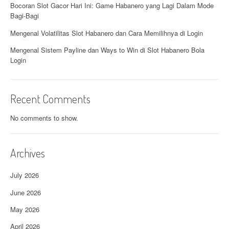
i
Bocoran Slot Gacor Hari Ini: Game Habanero yang Lagi Dalam Mode
Bagi-Bagi
o
Mengenal Volatilitas Slot Habanero dan Cara Memilihnya di Login
n
Mengenal Sistem Payline dan Ways to Win di Slot Habanero Bola
Login
Recent Comments
No comments to show.
Archives
July 2026
June 2026
May 2026
April 2026