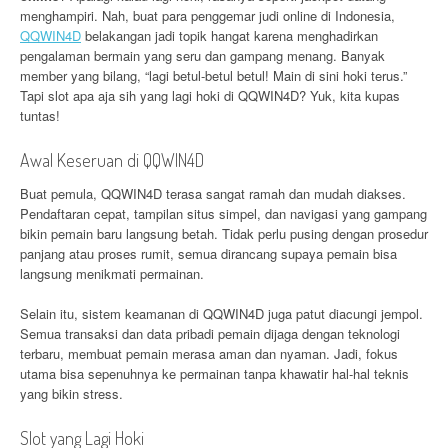
menghampiri. Nah, buat para penggemar judi online di Indonesia,
QQWIN4D
belakangan jadi topik hangat karena menghadirkan
pengalaman bermain yang seru dan gampang menang. Banyak
member yang bilang, “lagi betul-betul betul! Main di sini hoki terus.”
Tapi slot apa aja sih yang lagi hoki di QQWIN4D? Yuk, kita kupas
tuntas!
Awal Keseruan di QQWIN4D
Buat pemula, QQWIN4D terasa sangat ramah dan mudah diakses.
Pendaftaran cepat, tampilan situs simpel, dan navigasi yang gampang
bikin pemain baru langsung betah. Tidak perlu pusing dengan prosedur
panjang atau proses rumit, semua dirancang supaya pemain bisa
langsung menikmati permainan.
Selain itu, sistem keamanan di QQWIN4D juga patut diacungi jempol.
Semua transaksi dan data pribadi pemain dijaga dengan teknologi
terbaru, membuat pemain merasa aman dan nyaman. Jadi, fokus
utama bisa sepenuhnya ke permainan tanpa khawatir hal-hal teknis
yang bikin stress.
Slot yang Lagi Hoki