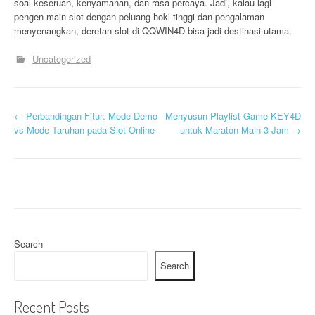
soal keseruan, kenyamanan, dan rasa percaya. Jadi, kalau lagi
pengen main slot dengan peluang hoki tinggi dan pengalaman
menyenangkan, deretan slot di QQWIN4D bisa jadi destinasi utama.
Uncategorized
P
←
Perbandingan Fitur: Mode Demo
Menyusun Playlist Game KEY4D
vs Mode Taruhan pada Slot Online
untuk Maraton Main 3 Jam
→
o
s
t
n
a
Search
Search
v
i
Recent Posts