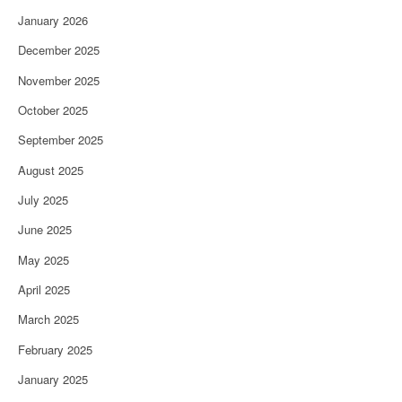
January 2026
December 2025
November 2025
October 2025
September 2025
August 2025
July 2025
June 2025
May 2025
April 2025
March 2025
February 2025
January 2025