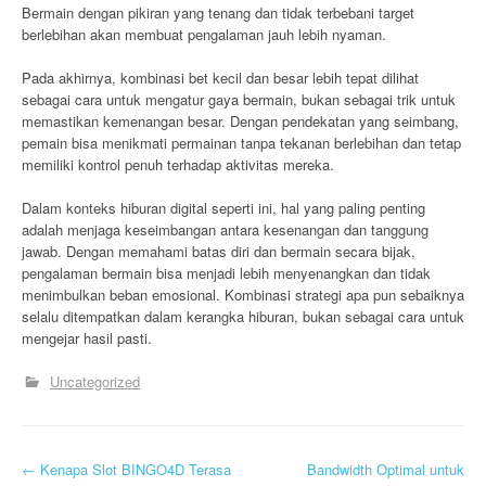
Bermain dengan pikiran yang tenang dan tidak terbebani target
berlebihan akan membuat pengalaman jauh lebih nyaman.
Pada akhirnya, kombinasi bet kecil dan besar lebih tepat dilihat
sebagai cara untuk mengatur gaya bermain, bukan sebagai trik untuk
memastikan kemenangan besar. Dengan pendekatan yang seimbang,
pemain bisa menikmati permainan tanpa tekanan berlebihan dan tetap
memiliki kontrol penuh terhadap aktivitas mereka.
Dalam konteks hiburan digital seperti ini, hal yang paling penting
adalah menjaga keseimbangan antara kesenangan dan tanggung
jawab. Dengan memahami batas diri dan bermain secara bijak,
pengalaman bermain bisa menjadi lebih menyenangkan dan tidak
menimbulkan beban emosional. Kombinasi strategi apa pun sebaiknya
selalu ditempatkan dalam kerangka hiburan, bukan sebagai cara untuk
mengejar hasil pasti.
Uncategorized
P
←
Kenapa Slot BINGO4D Terasa
Bandwidth Optimal untuk