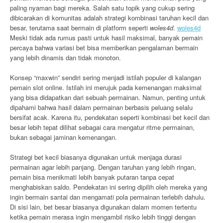
paling nyaman bagi mereka. Salah satu topik yang cukup sering
dibicarakan di komunitas adalah strategi kombinasi taruhan kecil dan
besar, terutama saat bermain di platform seperti
woles4d
.
woles4d
Meski tidak ada rumus pasti untuk hasil maksimal, banyak pemain
percaya bahwa variasi bet bisa memberikan pengalaman bermain
yang lebih dinamis dan tidak monoton.
Konsep “maxwin” sendiri sering menjadi istilah populer di kalangan
pemain slot online. Istilah ini merujuk pada kemenangan maksimal
yang bisa didapatkan dari sebuah permainan. Namun, penting untuk
dipahami bahwa hasil dalam permainan berbasis peluang selalu
bersifat acak. Karena itu, pendekatan seperti kombinasi bet kecil dan
besar lebih tepat dilihat sebagai cara mengatur ritme permainan,
bukan sebagai jaminan kemenangan.
Strategi bet kecil biasanya digunakan untuk menjaga durasi
permainan agar lebih panjang. Dengan taruhan yang lebih ringan,
pemain bisa menikmati lebih banyak putaran tanpa cepat
menghabiskan saldo. Pendekatan ini sering dipilih oleh mereka yang
ingin bermain santai dan mengamati pola permainan terlebih dahulu.
Di sisi lain, bet besar biasanya digunakan dalam momen tertentu
ketika pemain merasa ingin mengambil risiko lebih tinggi dengan