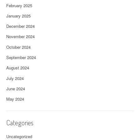
February 2025
January 2025
December 2024
November 2024
October 2024
September 2024
August 2024
July 2024
June 2024
May 2024
Categories
Uncategorized