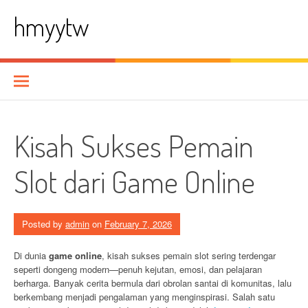
Skip
hmyytw
to
content
Kisah Sukses Pemain
Slot dari Game Online
Posted by
admin
on
February 7, 2026
Di dunia
game online
, kisah sukses pemain slot sering terdengar
seperti dongeng modern—penuh kejutan, emosi, dan pelajaran
berharga. Banyak cerita bermula dari obrolan santai di komunitas, lalu
berkembang menjadi pengalaman yang menginspirasi. Salah satu