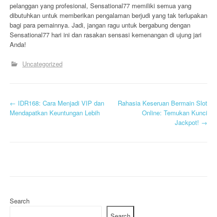
pelanggan yang profesional, Sensational77 memiliki semua yang
dibutuhkan untuk memberikan pengalaman berjudi yang tak terlupakan
bagi para pemainnya. Jadi, jangan ragu untuk bergabung dengan
Sensational77 hari ini dan rasakan sensasi kemenangan di ujung jari
Anda!
Uncategorized
P
←
IDR168: Cara Menjadi VIP dan
Rahasia Keseruan Bermain Slot
Mendapatkan Keuntungan Lebih
Online: Temukan Kunci
o
Jackpot!
→
s
t
n
a
Search
v
Search