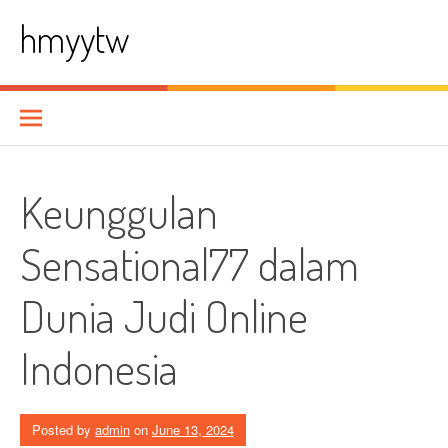
Skip
hmyytw
to
content
Keunggulan
Sensational77 dalam
Dunia Judi Online
Indonesia
Posted by
admin
on
June 13, 2024