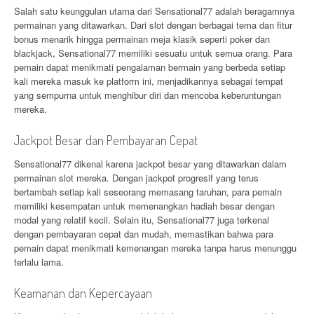
Salah satu keunggulan utama dari Sensational77 adalah beragamnya
permainan yang ditawarkan. Dari slot dengan berbagai tema dan fitur
bonus menarik hingga permainan meja klasik seperti poker dan
blackjack, Sensational77 memiliki sesuatu untuk semua orang. Para
pemain dapat menikmati pengalaman bermain yang berbeda setiap
kali mereka masuk ke platform ini, menjadikannya sebagai tempat
yang sempurna untuk menghibur diri dan mencoba keberuntungan
mereka.
Jackpot Besar dan Pembayaran Cepat
Sensational77 dikenal karena jackpot besar yang ditawarkan dalam
permainan slot mereka. Dengan jackpot progresif yang terus
bertambah setiap kali seseorang memasang taruhan, para pemain
memiliki kesempatan untuk memenangkan hadiah besar dengan
modal yang relatif kecil. Selain itu, Sensational77 juga terkenal
dengan pembayaran cepat dan mudah, memastikan bahwa para
pemain dapat menikmati kemenangan mereka tanpa harus menunggu
terlalu lama.
Keamanan dan Kepercayaan