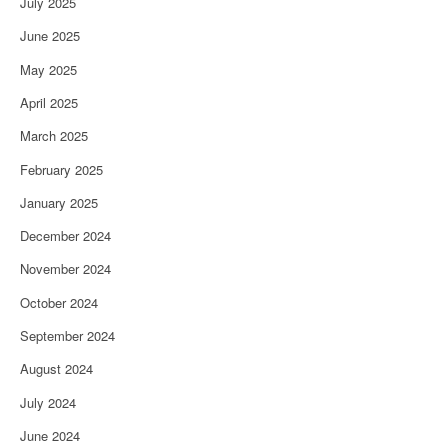
July 2025
June 2025
May 2025
April 2025
March 2025
February 2025
January 2025
December 2024
November 2024
October 2024
September 2024
August 2024
July 2024
June 2024