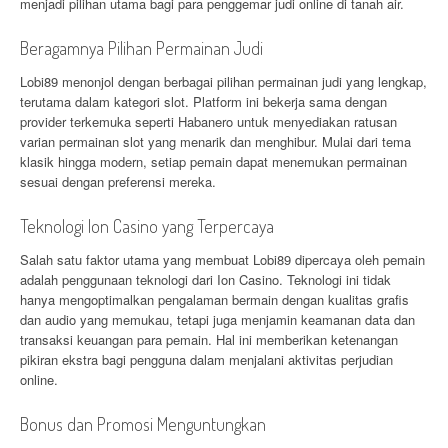
menjadi pilihan utama bagi para penggemar judi online di tanah air.
Beragamnya Pilihan Permainan Judi
Lobi89 menonjol dengan berbagai pilihan permainan judi yang lengkap,
terutama dalam kategori slot. Platform ini bekerja sama dengan
provider terkemuka seperti Habanero untuk menyediakan ratusan
varian permainan slot yang menarik dan menghibur. Mulai dari tema
klasik hingga modern, setiap pemain dapat menemukan permainan
sesuai dengan preferensi mereka.
Teknologi Ion Casino yang Terpercaya
Salah satu faktor utama yang membuat Lobi89 dipercaya oleh pemain
adalah penggunaan teknologi dari Ion Casino. Teknologi ini tidak
hanya mengoptimalkan pengalaman bermain dengan kualitas grafis
dan audio yang memukau, tetapi juga menjamin keamanan data dan
transaksi keuangan para pemain. Hal ini memberikan ketenangan
pikiran ekstra bagi pengguna dalam menjalani aktivitas perjudian
online.
Bonus dan Promosi Menguntungkan