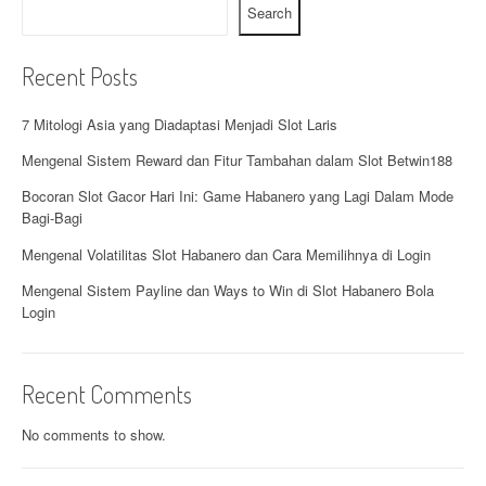
v
Search
i
g
Recent Posts
a
7 Mitologi Asia yang Diadaptasi Menjadi Slot Laris
t
Mengenal Sistem Reward dan Fitur Tambahan dalam Slot Betwin188
i
Bocoran Slot Gacor Hari Ini: Game Habanero yang Lagi Dalam Mode
Bagi-Bagi
o
Mengenal Volatilitas Slot Habanero dan Cara Memilihnya di Login
n
Mengenal Sistem Payline dan Ways to Win di Slot Habanero Bola
Login
Recent Comments
No comments to show.