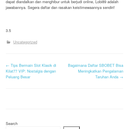
dapat diandalkan dan menghibur untuk berjudi online, Lobi89 adalah
jawabannya. Segera daftar dan rasakan keistimewaannya sendiri!
3.5
Uncategorized
P
←
Tips Bermain Slot Klasik di
Bagaimana Daftar SBOBET Bisa
Kilat77 VIP: Nostalgia dengan
Meningkatkan Pengalaman
o
Peluang Besar
Taruhan Anda
→
s
t
n
a
Search