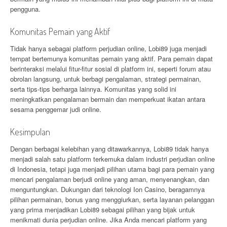
pengguna.
Komunitas Pemain yang Aktif
Tidak hanya sebagai platform perjudian online, Lobi89 juga menjadi
tempat bertemunya komunitas pemain yang aktif. Para pemain dapat
berinteraksi melalui fitur-fitur sosial di platform ini, seperti forum atau
obrolan langsung, untuk berbagi pengalaman, strategi permainan,
serta tips-tips berharga lainnya. Komunitas yang solid ini
meningkatkan pengalaman bermain dan memperkuat ikatan antara
sesama penggemar judi online.
Kesimpulan
Dengan berbagai kelebihan yang ditawarkannya, Lobi89 tidak hanya
menjadi salah satu platform terkemuka dalam industri perjudian online
di Indonesia, tetapi juga menjadi pilihan utama bagi para pemain yang
mencari pengalaman berjudi online yang aman, menyenangkan, dan
menguntungkan. Dukungan dari teknologi Ion Casino, beragamnya
pilihan permainan, bonus yang menggiurkan, serta layanan pelanggan
yang prima menjadikan Lobi89 sebagai pilihan yang bijak untuk
menikmati dunia perjudian online. Jika Anda mencari platform yang