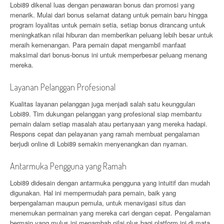
Lobi89 dikenal luas dengan penawaran bonus dan promosi yang
menarik. Mulai dari bonus selamat datang untuk pemain baru hingga
program loyalitas untuk pemain setia, setiap bonus dirancang untuk
meningkatkan nilai hiburan dan memberikan peluang lebih besar untuk
meraih kemenangan. Para pemain dapat mengambil manfaat
maksimal dari bonus-bonus ini untuk memperbesar peluang menang
mereka.
Layanan Pelanggan Profesional
Kualitas layanan pelanggan juga menjadi salah satu keunggulan
Lobi89. Tim dukungan pelanggan yang profesional siap membantu
pemain dalam setiap masalah atau pertanyaan yang mereka hadapi.
Respons cepat dan pelayanan yang ramah membuat pengalaman
berjudi online di Lobi89 semakin menyenangkan dan nyaman.
Antarmuka Pengguna yang Ramah
Lobi89 didesain dengan antarmuka pengguna yang intuitif dan mudah
digunakan. Hal ini mempermudah para pemain, baik yang
berpengalaman maupun pemula, untuk menavigasi situs dan
menemukan permainan yang mereka cari dengan cepat. Pengalaman
bermain yang mulus ini menambah nilai plus bagi platform ini di mata