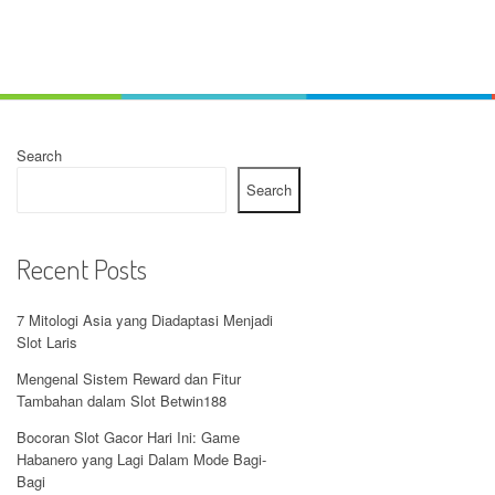
Search
Search
Recent Posts
7 Mitologi Asia yang Diadaptasi Menjadi
Slot Laris
Mengenal Sistem Reward dan Fitur
Tambahan dalam Slot Betwin188
Bocoran Slot Gacor Hari Ini: Game
Habanero yang Lagi Dalam Mode Bagi-
Bagi