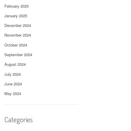
February 2025
January 2025
December 2024
November 2024
October 2024
September 2024
August 2024
July 2024
June 2024
May 2024
Categories