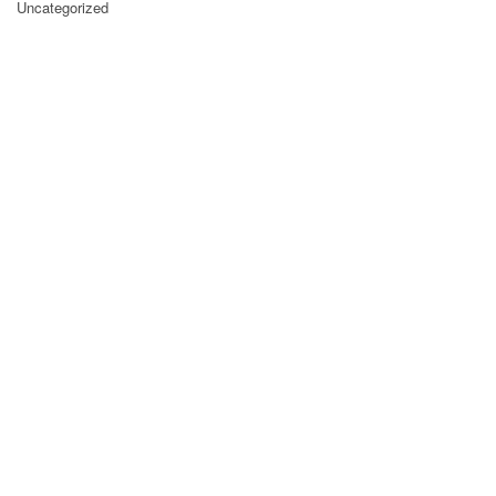
Uncategorized