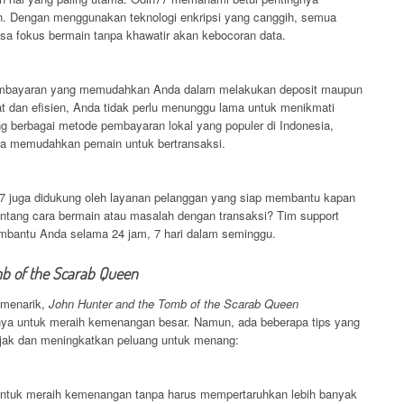
in. Dengan menggunakan teknologi enkripsi yang canggih, semua
sa fokus bermain tanpa khawatir akan kebocoran data.
embayaran yang memudahkan Anda dalam melakukan deposit maupun
t dan efisien, Anda tidak perlu menunggu lama untuk menikmati
 berbagai metode pembayaran lokal yang populer di Indonesia,
ngga memudahkan pemain untuk bertransaksi.
7 juga didukung oleh layanan pelanggan yang siap membantu kapan
entang cara bermain atau masalah dengan transaksi? Tim support
mbantu Anda selama 24 jam, 7 hari dalam seminggu.
b of the Scarab Queen
 menarik,
John Hunter and the Tomb of the Scarab Queen
nya untuk meraih kemenangan besar. Namun, ada beberapa tips yang
jak dan meningkatkan peluang untuk menang:
untuk meraih kemenangan tanpa harus mempertaruhkan lebih banyak