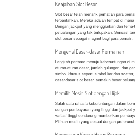
Keajaiban Slot Besar
Slot besar telah menarik perhatian para pema
terbantahkan. Mereka adalah tempat di mana
Dengan jackpot yang menggiurkan dan tema-te
petualangan yang tak terlupakan. Sensasi ta
slot besar sebagai magnet bagi para pemain.
Mengenal Dasar-dasar Permainan
Langkah pertama menuju keberuntungan di mes
aturan-aturan dasar, jumlah gulungan, dan ga
simbol khusus seperti simbol liar dan scatte
dasar-dasar slot besar, semakin besar pelu
Memilih Mesin Slot dengan Bijak
Salah satu rahasia keberuntungan dalam berma
dengan pembayaran yang tinggi dan jackpot y
variasi tinggi cenderung memberikan pembaya
Pilihlah mesin yang sesuai dengan preferens
Mengetahui Kapan Harus Berhenti