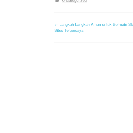
Uncategorized
P
←
Langkah-Langkah Aman untuk Bermain Slot
Situs Terpercaya
o
s
t
n
a
v
i
g