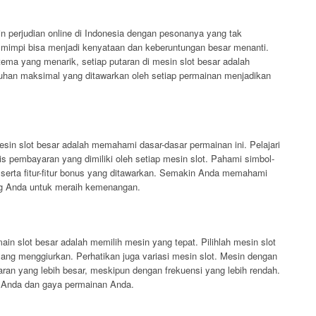
in perjudian online di Indonesia dengan pesonanya yang tak
 mimpi bisa menjadi kenyataan dan keberuntungan besar menanti.
ma yang menarik, setiap putaran di mesin slot besar adalah
ruhan maksimal yang ditawarkan oleh setiap permainan menjadikan
in slot besar adalah memahami dasar-dasar permainan ini. Pelajari
ris pembayaran yang dimiliki oleh setiap mesin slot. Pahami simbol-
r, serta fitur-fitur bonus yang ditawarkan. Semakin Anda memahami
ang Anda untuk meraih kemenangan.
in slot besar adalah memilih mesin yang tepat. Pilihlah mesin slot
ang menggiurkan. Perhatikan juga variasi mesin slot. Mesin dengan
ran yang lebih besar, meskipun dengan frekuensi yang lebih rendah.
i Anda dan gaya permainan Anda.