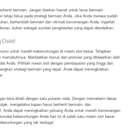
erhenti bermain. Jangan biarkan hasrat untuk terus bermain
n tetap fokus pada strategi bermain Anda. Jika Anda merasa sudah
pkan, berhentilah bermain dan nikmati kemenangan Anda. Ingatlah
iburan, bukan sebagai sumber penghasilan yang dapat diandalkan.
Efektif
 kunci untuk meraih keberuntungan di mesin slot besar. Tetapkan
lam mematuhinya. Manfaatkan bonus dan promosi yang ditawarkan oleh
dal Anda. Pilihlah mesin slot dengan pembayaran yang tinggi dan
ngkan strategi bermain yang tepat, Anda dapat meningkatkan
r.
gan bisa diraih dengan satu putaran roda. Dengan memahami dasar-
bijak, mengetahui kapan harus berhenti bermain, dan
if, Anda dapat meningkatkan peluang Anda untuk meraih kemenangan
mencoba keberuntungan Anda hari ini di salah satu mesin slot besar
keberuntungan yang tak terduga!