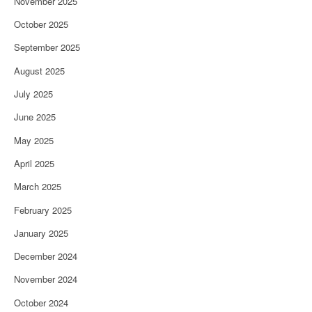
November 2025
October 2025
September 2025
August 2025
July 2025
June 2025
May 2025
April 2025
March 2025
February 2025
January 2025
December 2024
November 2024
October 2024