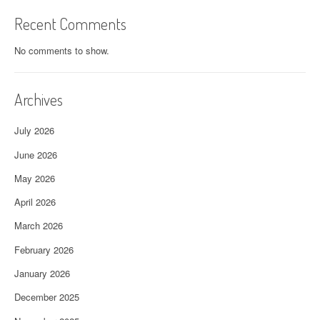
Recent Comments
No comments to show.
Archives
July 2026
June 2026
May 2026
April 2026
March 2026
February 2026
January 2026
December 2025