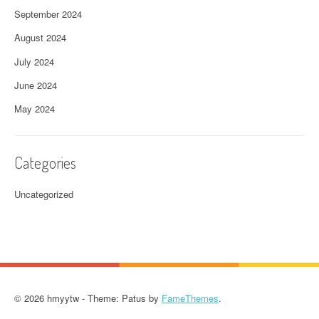
September 2024
August 2024
July 2024
June 2024
May 2024
Categories
Uncategorized
© 2026 hmyytw - Theme: Patus by
FameThemes
.