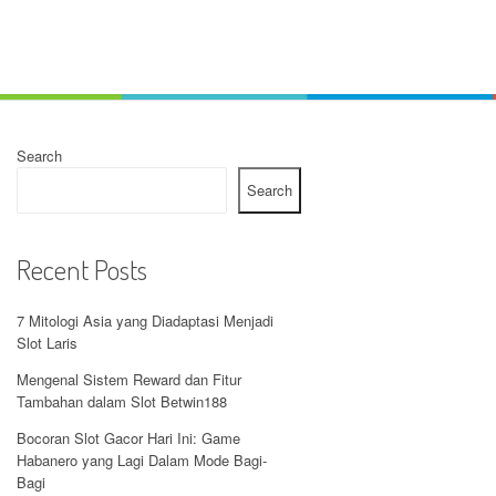
Search
Search
Recent Posts
7 Mitologi Asia yang Diadaptasi Menjadi
Slot Laris
Mengenal Sistem Reward dan Fitur
Tambahan dalam Slot Betwin188
Bocoran Slot Gacor Hari Ini: Game
Habanero yang Lagi Dalam Mode Bagi-
Bagi