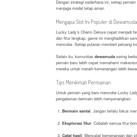
Dengan strategi sederhana ini, setiap pemain
menjaga modal tetap aman.
Mengapa Slot Ini Populer di Dewamuda
Lucky Lady’s Charm Deluxe cepat menjadi fav
dan fitur lengkap, game ini menghadirkan s
mencoba. Setiap putaran memberi peluang ko
Selain itu, komunitas
dewamuda
sering berba
pemain baru lebih cepat memahami mekanis
mereka untuk meraih kemenangan lebih besar
Tips Menikmati Permainan
Untuk pemain yang baru mencoba Lucky Lady
pengalaman bermain lebih menyenangkan:
Bermain santai
: Jangan terlalu fokus me
Eksplorasi fitur
: Cobalah semua fitur bo
Catat hasil
: Mencatat kemenangan dan st