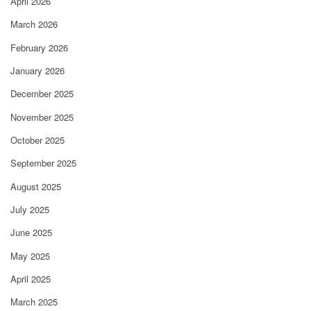
April 2026
March 2026
February 2026
January 2026
December 2025
November 2025
October 2025
September 2025
August 2025
July 2025
June 2025
May 2025
April 2025
March 2025