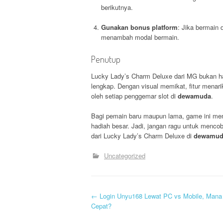
berikutnya.
Gunakan bonus platform
: Jika bermain 
menambah modal bermain.
Penutup
Lucky Lady’s Charm Deluxe dari MG bukan ha
lengkap. Dengan visual memikat, fitur menar
oleh setiap penggemar slot di
dewamuda
.
Bagi pemain baru maupun lama, game ini mem
hadiah besar. Jadi, jangan ragu untuk mencob
dari Lucky Lady’s Charm Deluxe di
dewamud
Uncategorized
P
←
Login Unyu168 Lewat PC vs Mobile, Mana
Cepat?
o