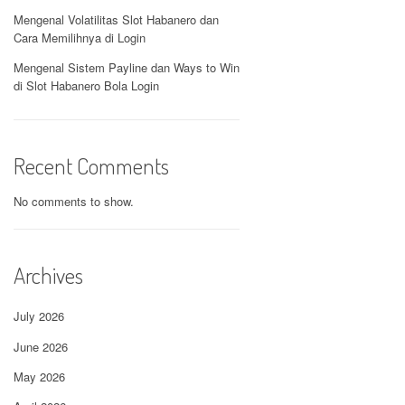
Mengenal Volatilitas Slot Habanero dan
Cara Memilihnya di Login
Mengenal Sistem Payline dan Ways to Win
di Slot Habanero Bola Login
Recent Comments
No comments to show.
Archives
July 2026
June 2026
May 2026