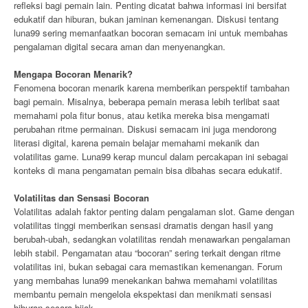
refleksi bagi pemain lain. Penting dicatat bahwa informasi ini bersifat
edukatif dan hiburan, bukan jaminan kemenangan. Diskusi tentang
luna99 sering memanfaatkan bocoran semacam ini untuk membahas
pengalaman digital secara aman dan menyenangkan.
Mengapa Bocoran Menarik?
Fenomena bocoran menarik karena memberikan perspektif tambahan
bagi pemain. Misalnya, beberapa pemain merasa lebih terlibat saat
memahami pola fitur bonus, atau ketika mereka bisa mengamati
perubahan ritme permainan. Diskusi semacam ini juga mendorong
literasi digital, karena pemain belajar memahami mekanik dan
volatilitas game. Luna99 kerap muncul dalam percakapan ini sebagai
konteks di mana pengamatan pemain bisa dibahas secara edukatif.
Volatilitas dan Sensasi Bocoran
Volatilitas adalah faktor penting dalam pengalaman slot. Game dengan
volatilitas tinggi memberikan sensasi dramatis dengan hasil yang
berubah-ubah, sedangkan volatilitas rendah menawarkan pengalaman
lebih stabil. Pengamatan atau “bocoran” sering terkait dengan ritme
volatilitas ini, bukan sebagai cara memastikan kemenangan. Forum
yang membahas luna99 menekankan bahwa memahami volatilitas
membantu pemain mengelola ekspektasi dan menikmati sensasi
hiburan secara bijak.