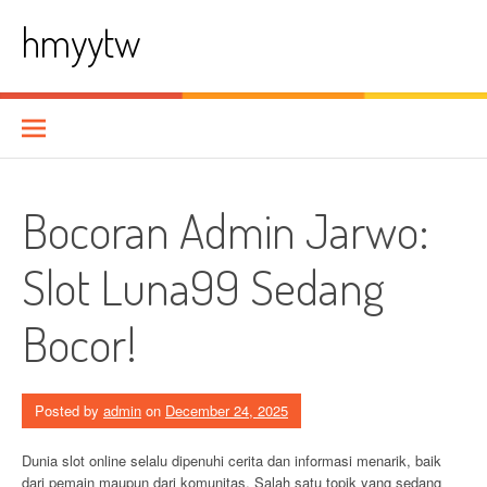
Skip
hmyytw
to
content
Bocoran Admin Jarwo:
Slot Luna99 Sedang
Bocor!
Posted by
admin
on
December 24, 2025
Dunia slot online selalu dipenuhi cerita dan informasi menarik, baik
dari pemain maupun dari komunitas. Salah satu topik yang sedang