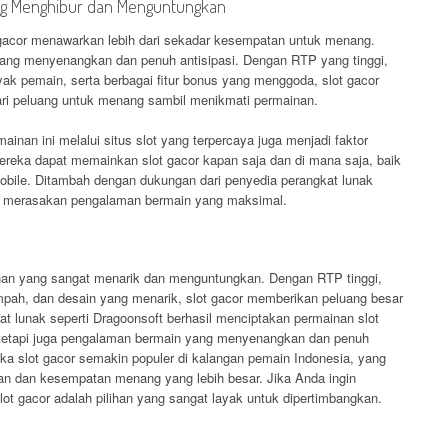
ang Menghibur dan Menguntungkan
t gacor menawarkan lebih dari sekadar kesempatan untuk menang.
ang menyenangkan dan penuh antisipasi. Dengan RTP yang tinggi,
nyak pemain, serta berbagai fitur bonus yang menggoda, slot gacor
ari peluang untuk menang sambil menikmati permainan.
nan ini melalui situs slot yang terpercaya juga menjadi faktor
reka dapat memainkan slot gacor kapan saja dan di mana saja, baik
ile. Ditambah dengan dukungan dari penyedia perangkat lunak
at merasakan pengalaman bermain yang maksimal.
lihan yang sangat menarik dan menguntungkan. Dengan RTP tinggi,
limpah, dan desain yang menarik, slot gacor memberikan peluang besar
 lunak seperti Dragoonsoft berhasil menciptakan permainan slot
tetapi juga pengalaman bermain yang menyenangkan dan penuh
ika slot gacor semakin populer di kalangan pemain Indonesia, yang
n dan kesempatan menang yang lebih besar. Jika Anda ingin
ot gacor adalah pilihan yang sangat layak untuk dipertimbangkan.