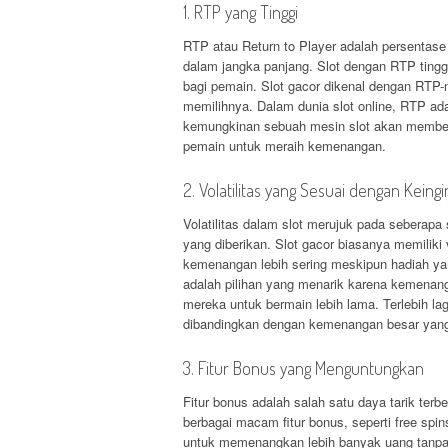
1. RTP yang Tinggi
RTP atau Return to Player adalah persentase 
dalam jangka panjang. Slot dengan RTP tingg
bagi pemain. Slot gacor dikenal dengan RTP-n
memilihnya. Dalam dunia slot online, RTP ad
kemungkinan sebuah mesin slot akan member
pemain untuk meraih kemenangan.
2. Volatilitas yang Sesuai dengan Kein
Volatilitas dalam slot merujuk pada sebera
yang diberikan. Slot gacor biasanya memiliki 
kemenangan lebih sering meskipun hadiah yan
adalah pilihan yang menarik karena kemena
mereka untuk bermain lebih lama. Terlebih l
dibandingkan dengan kemenangan besar yang 
3. Fitur Bonus yang Menguntungkan
Fitur bonus adalah salah satu daya tarik terbe
berbagai macam fitur bonus, seperti free spin
untuk memenangkan lebih banyak uang tanpa h