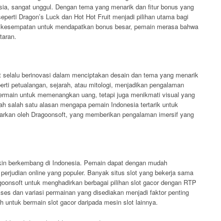
sia, sangat unggul. Dengan tema yang menarik dan fitur bonus yang
eperti Dragon’s Luck dan Hot Hot Fruit menjadi pilihan utama bagi
an kesempatan untuk mendapatkan bonus besar, pemain merasa bahwa
taran.
t selalu berinovasi dalam menciptakan desain dan tema yang menarik
rti petualangan, sejarah, atau mitologi, menjadikan pengalaman
ermain untuk memenangkan uang, tetapi juga menikmati visual yang
ah salah satu alasan mengapa pemain Indonesia tertarik untuk
warkan oleh Dragoonsoft, yang memberikan pengalaman imersif yang
kin berkembang di Indonesia. Pemain dapat dengan mudah
perjudian online yang populer. Banyak situs slot yang bekerja sama
goonsoft untuk menghadirkan berbagai pilihan slot gacor dengan RTP
ses dan variasi permainan yang disediakan menjadi faktor penting
 untuk bermain slot gacor daripada mesin slot lainnya.