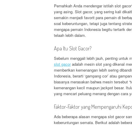
Pernahkah Anda mendengar istilah slot gacor? 
yang asing. Slot gacor, yang sering kali dika
semakin menjadi favorit para pemain di berba
soal keberuntungan, tetapi juga tentang stra
mengapa pemain Indonesia begitu tertarik de
telaah lebih dalam.
Apa Itu Slot Gacor?
Sebelum menggali lebih jauh, penting untuk
slot gacor
adalah mesin slot yang dikenal mem
memberikan kemenangan lebih sering dibandin
Indonesia, berarti ‘gampang cor’ atau gamp
biasanya merasakan bahwa mesin tersebut “t
kemenangan kecil maupun jackpot besar. Itul
yang mencari peluang menang dengan cara y
Faktor-Faktor yang Mempengaruhi Kepo
Ada beberapa alasan mengapa slot gacor sang
keberuntungan semata. Berikut adalah beberap