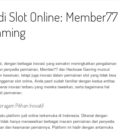
 di Slot Online: Member77
aming
sat, dengan berbagai inovasi yang semakin meningkatkan pengalaman
 dan penyedia permainan, Member77 dan Hacksaw Gaming muncul
keseruan, tetapi juga inovasi dalam permainan slot yang tidak bisa
nggemar slot online, Anda pasti sudah familiar dengan kedua entitas
ngenai inovasi terbaru yang mereka tawarkan, serta bagaimana hal
ti permainan.
ragam Pilihan Inovatif
tu platform judi online terkemuka di Indonesia. Dikenal dengan
tidak hanya menawarkan berbagai macam permainan dari penyedia
nan dan keamanan pemainnya. Platform ini hadir dengan antarmuka