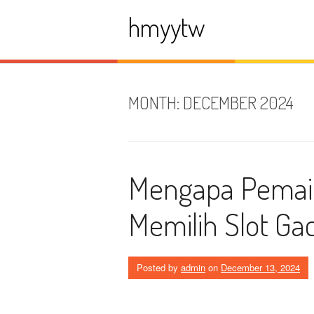
Skip
hmyytw
to
content
MONTH:
DECEMBER 2024
Mengapa Pemain
Memilih Slot Ga
Posted by
admin
on
December 13, 2024